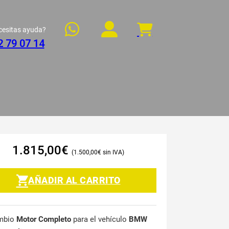
cesitas ayuda?
2 79 07 14
1.815,00
€
1.500,00
€
AÑADIR AL CARRITO
mbio
Motor Completo
para el vehículo
BMW