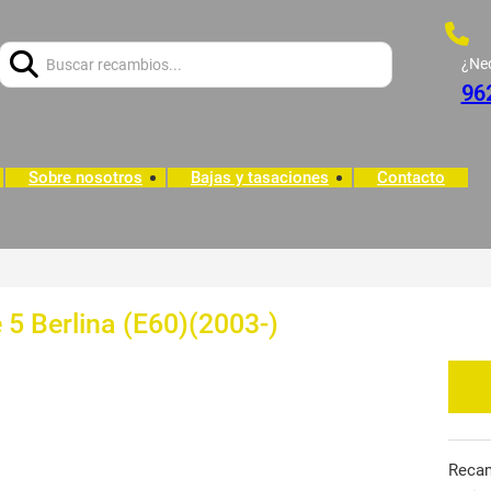
Buscar:
¿Ne
96
Sobre nosotros
Bajas y tasaciones
Contacto
5 Berlina (E60)(2003-)
Reca