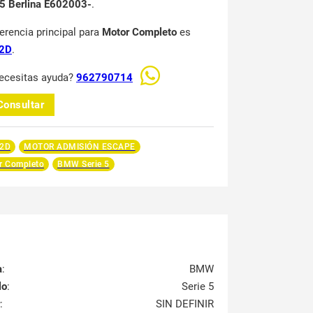
 5 Berlina E602003-
.
ferencia principal para
Motor Completo
es
2D
.
ecesitas ayuda?
962790714
Consultar
2D
MOTOR ADMISIÓN ESCAPE
r Completo
BMW Serie 5
a
:
BMW
lo
:
Serie 5
:
SIN DEFINIR