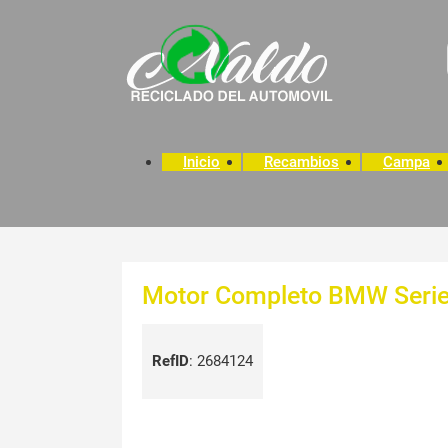
Inicio
Recambios
Campa
Motor Completo BMW Serie 
RefID
:
2684124