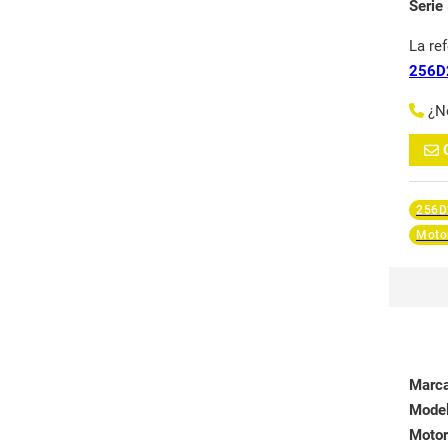
Serie
La re
256D
¿N
256D
Moto
Marc
Mode
Motor