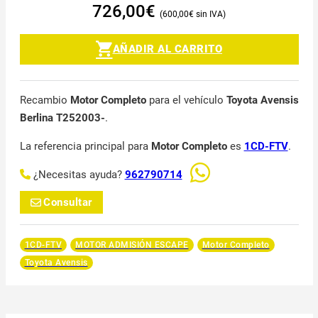
726,00
€
600,00
€
AÑADIR AL CARRITO
Recambio
Motor Completo
para el vehículo
Toyota Avensis
Berlina T252003-
.
La referencia principal para
Motor Completo
es
1CD-FTV
.
¿Necesitas ayuda?
962790714
Consultar
1CD-FTV
MOTOR ADMISIÓN ESCAPE
Motor Completo
Toyota Avensis