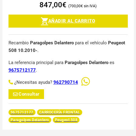
847,00
€
700,00
€
AÑADIR AL CARRITO
Recambio
Paragolpes Delantero
para el vehículo
Peugeot
508 10.2010-
.
La referencia principal para
Paragolpes Delantero
es
9675712177
.
¿Necesitas ayuda?
962790714
Consultar
9675712177
CARROCERÍA FRONTAL
Paragolpes Delantero
Peugeot 508