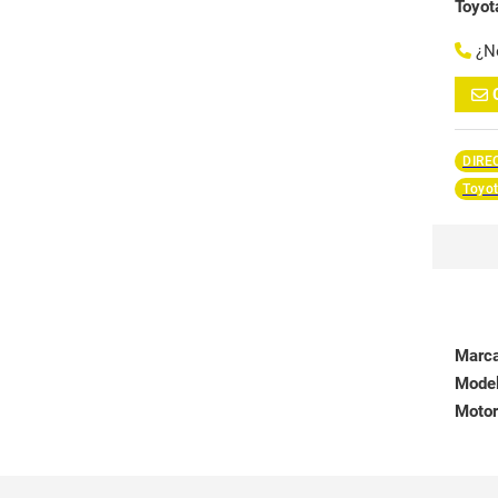
Toyo
¿N
DIRE
Toyot
Marc
Mode
Motor