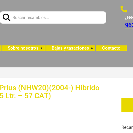
Buscar:
¿Ne
96
Sobre nosotros
Bajas y tasaciones
Contacto
Prius (NHW20)(2004-) Híbrido
5 Ltr. – 57 CAT)
Reca