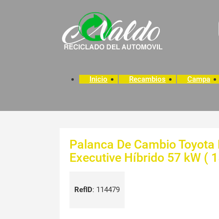
Inicio
Recambios
Campa
Palanca De Cambio Toyota 
Executive Híbrido 57 kW ( 1
RefID
:
114479