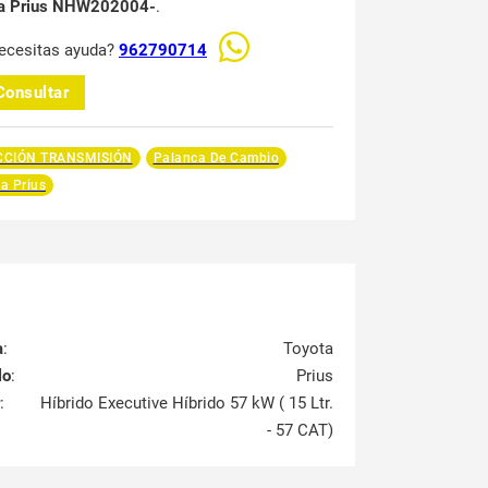
ta Prius NHW202004-
.
ecesitas ayuda?
962790714
Consultar
CCIÓN TRANSMISIÓN
Palanca De Cambio
a Prius
a
:
Toyota
lo
:
Prius
:
Híbrido Executive Híbrido 57 kW ( 15 Ltr.
- 57 CAT)