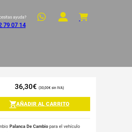
cesitas ayuda?
2 79 07 14
36,30
€
30,00
€
AÑADIR AL CARRITO
mbio
Palanca De Cambio
para el vehículo