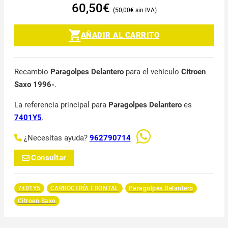
60,50
€
50,00
€
AÑADIR AL CARRITO
Recambio
Paragolpes Delantero
para el vehículo
Citroen
Saxo 1996-
.
La referencia principal para
Paragolpes Delantero
es
7401Y5
.
¿Necesitas ayuda?
962790714
Consultar
7401Y5
CARROCERÍA FRONTAL
Paragolpes Delantero
Citroen Saxo