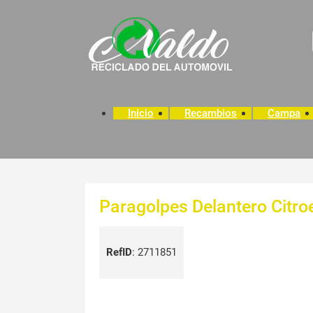
Inicio
Recambios
Campa
Paragolpes Delantero Citro
RefID
:
2711851