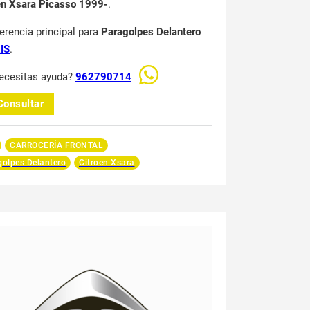
en Xsara Picasso 1999-
.
ferencia principal para
Paragolpes Delantero
IS
.
ecesitas ayuda?
962790714
Consultar
CARROCERÍA FRONTAL
olpes Delantero
Citroen Xsara