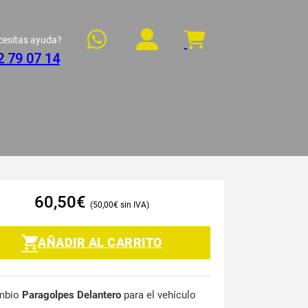
cesitas ayuda?
2 79 07 14
60,50
€
50,00
€
AÑADIR AL CARRITO
mbio
Paragolpes Delantero
para el vehículo