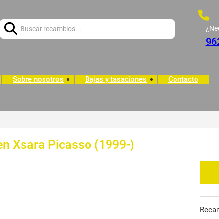
Buscar:
¿Ne
96
Sobre nosotros
Bajas y tasaciones
Contacto
en Xsara Picasso (1999-)
Reca