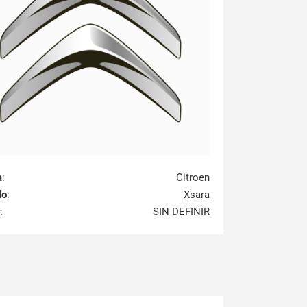
a
:
Citroen
lo
:
Xsara
:
SIN DEFINIR