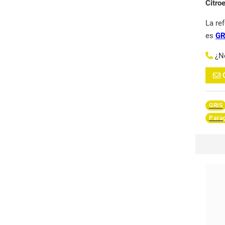
Citro
La re
es
GR
¿N
GRIS
Parag