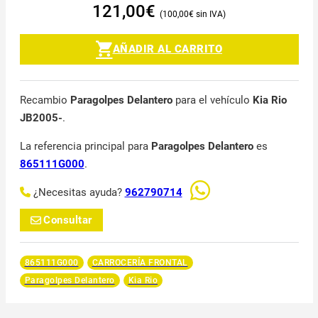
121,00
€
100,00
€
AÑADIR AL CARRITO
Recambio
Paragolpes Delantero
para el vehículo
Kia Rio
JB2005-
.
La referencia principal para
Paragolpes Delantero
es
865111G000
.
¿Necesitas ayuda?
962790714
Consultar
865111G000
CARROCERÍA FRONTAL
Paragolpes Delantero
Kia Rio