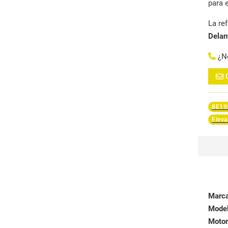
para 
La re
Delan
¿N
8E19
Eleva
Marc
Mode
Motor