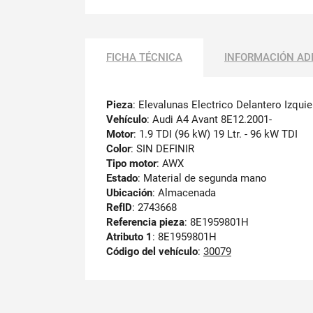
FICHA TÉCNICA
INFORMACIÓN AD
Pieza
: Elevalunas Electrico Delantero Izqui
Vehículo
: Audi A4 Avant 8E12.2001-
Motor
: 1.9 TDI (96 kW) 19 Ltr. - 96 kW TDI
Color
: SIN DEFINIR
Tipo motor
: AWX
Estado
: Material de segunda mano
Ubicación
: Almacenada
RefID
: 2743668
Referencia pieza
: 8E1959801H
Atributo 1
: 8E1959801H
Código del vehículo
:
30079