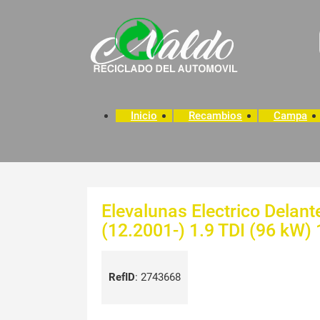
Inicio
Recambios
Campa
Elevalunas Electrico Delant
(12.2001-) 1.9 TDI (96 kW) 
RefID
:
2743668