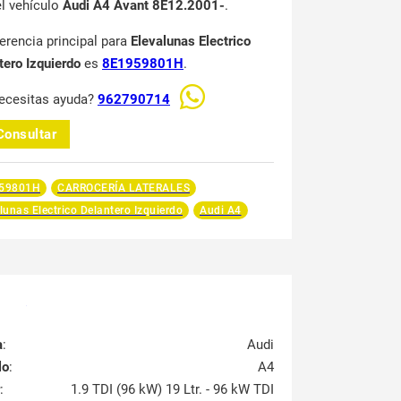
el vehículo
Audi A4 Avant 8E12.2001-
.
ferencia principal para
Elevalunas Electrico
tero Izquierdo
es
8E1959801H
.
ecesitas ayuda?
962790714
Consultar
59801H
CARROCERÍA LATERALES
lunas Electrico Delantero Izquierdo
Audi A4
a
:
Audi
lo
:
A4
:
1.9 TDI (96 kW) 19 Ltr. - 96 kW TDI