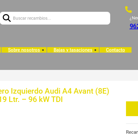
Buscar:
¿Ne
96
Sobre nosotros
Bajas y tasaciones
Contacto
ero Izquierdo Audi A4 Avant (8E)
19 Ltr. – 96 kW TDI
Reca