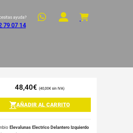
cesitas ayuda?
2 79 07 14
48,40
€
40,00
€
AÑADIR AL CARRITO
mbio
Elevalunas Electrico Delantero Izquierdo