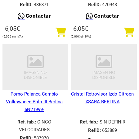
RefID:
436871
RefID:
470943
Contactar
Contactar
6,05
€
6,05
€
5,00
€
5,00
€
Pomo Palanca Cambio
Cristal Retrovisor Izdo Citroen
Volkswagen Polo III Berlina
XSARA BERLINA
6N21999-
Ref. fab.:
CINCO
Ref. fab.:
SIN DEFINIR
VELOCIDADES
RefID:
653889
RefID:
587970