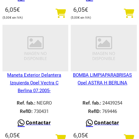
6,05
€
6,05
€
5,00
€
5,00
€
Maneta Exterior Delantera
BOMBA LIMPIAPARABRISAS
Izquierda Opel Vectra C
Opel ASTRA H BERLINA
Berlina 07.2005-
Ref. fab.:
NEGRO
Ref. fab.:
24439254
RefID:
730431
RefID:
769446
Contactar
Contactar
6,05
€
6,05
€