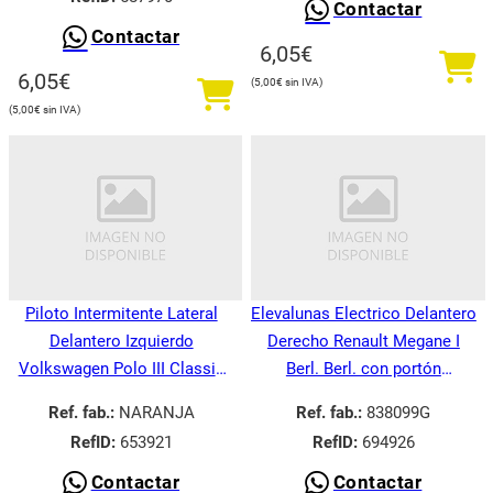
Contactar
Contactar
6,05
€
6,05
€
5,00
€
5,00
€
Piloto Intermitente Lateral
Elevalunas Electrico Delantero
Delantero Izquierdo
Derecho Renault Megane I
Volkswagen Polo III Classic
Berl. Berl. con portón
6V21995-
BA008.1995-
Ref. fab.:
NARANJA
Ref. fab.:
838099G
RefID:
653921
RefID:
694926
Contactar
Contactar