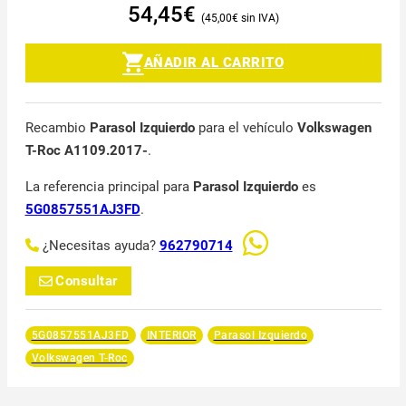
54,45
€
45,00
€
AÑADIR AL CARRITO
Recambio
Parasol Izquierdo
para el vehículo
Volkswagen
T-Roc A1109.2017-
.
La referencia principal para
Parasol Izquierdo
es
5G0857551AJ3FD
.
¿Necesitas ayuda?
962790714
Consultar
5G0857551AJ3FD
INTERIOR
Parasol Izquierdo
Volkswagen T-Roc