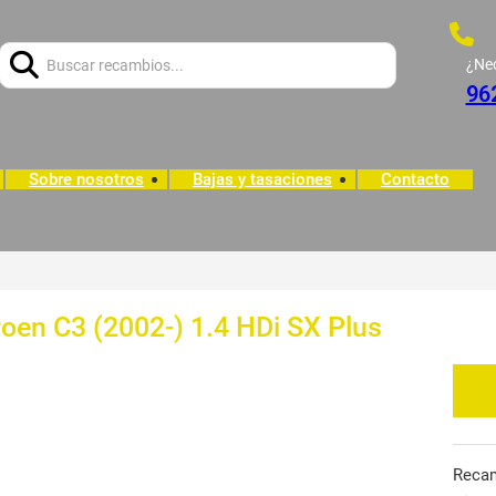
Buscar:
¿Ne
96
Sobre nosotros
Bajas y tasaciones
Contacto
en C3 (2002-) 1.4 HDi SX Plus
Reca