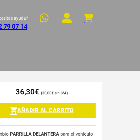
cesitas ayuda?
2 79 07 14
36,30
€
30,00
€
AÑADIR AL CARRITO
mbio
PARRILLA DELANTERA
para el vehículo