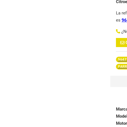
Citro
La re
es
96
¿N
9647
PARR
Marc
Mode
Motor