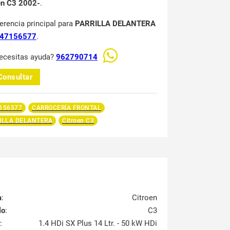
en C3 2002-
.
ferencia principal para
PARRILLA DELANTERA
47156577
.
ecesitas ayuda?
962790714
Consultar
156577
CARROCERÍA FRONTAL
ILLA DELANTERA
Citroen C3
a
:
Citroen
lo
:
C3
:
1.4 HDi SX Plus 14 Ltr. - 50 kW HDi