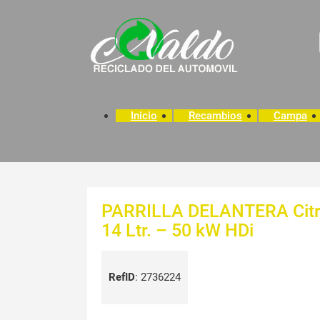
Inicio
Recambios
Campa
PARRILLA DELANTERA Citro
14 Ltr. – 50 kW HDi
RefID
:
2736224