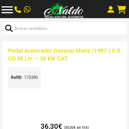
Buscar:
Pedal Acelerador Daewoo Matiz (1997-) 0.8
CD 08 Ltr. – 38 kW CAT
RefID
:
173390
36,30
€
30,00
€