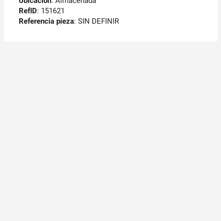
Ubicación
: Almacenada
RefID
: 151621
Referencia pieza
: SIN DEFINIR