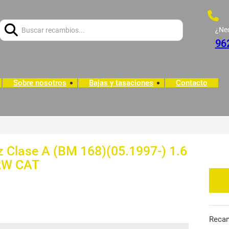
Buscar:
¿Ne
96
Sobre nosotros
Bajas y tasaciones
Contacto
 Clase A (BM 168)(05.1997-) 1.6
 kW CAT
Reca