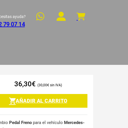
cesitas ayuda?
2 79 07 14
36,30
€
30,00
€
AÑADIR AL CARRITO
mbio
Pedal Freno
para el vehículo
Mercedes-