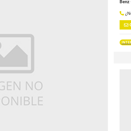
Benz
¿N
INTE