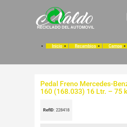
Inicio
Recambios
Campa
Pedal Freno Mercedes-Benz
160 (168.033) 16 Ltr. – 75
RefID
:
228418