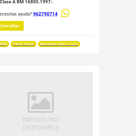
 Clase A BM 16805.1997-
.
ecesitas ayuda?
962790714
Consultar
RIOR
Pedal Freno
Mercedes-Benz Clase