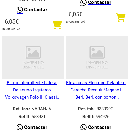
Contactar
Contactar
6,05
€
6,05
€
5,00
€
5,00
€
Piloto Intermitente Lateral
Elevalunas Electrico Delantero
Delantero Izquierdo
Derecho Renault Megane I
Volkswagen Polo III Classic
Berl. Berl. con portón
6V21995-
BA008.1995-
Ref. fab.:
NARANJA
Ref. fab.:
838099G
RefID:
653921
RefID:
694926
Contactar
Contactar