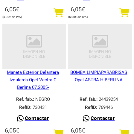
6,05
€
6,05
€
5,00
€
5,00
€
Maneta Exterior Delantera
BOMBA LIMPIAPARABRISAS
Izquierda Opel Vectra C
Opel ASTRA H BERLINA
Berlina 07.2005-
Ref. fab.:
NEGRO
Ref. fab.:
24439254
RefID:
730431
RefID:
769446
Contactar
Contactar
6,05
€
6,05
€