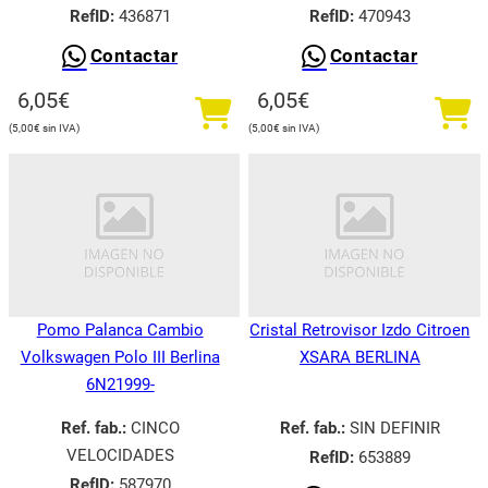
RefID:
436871
RefID:
470943
Contactar
Contactar
6,05
€
6,05
€
5,00
€
5,00
€
Pomo Palanca Cambio
Cristal Retrovisor Izdo Citroen
Volkswagen Polo III Berlina
XSARA BERLINA
6N21999-
Ref. fab.:
CINCO
Ref. fab.:
SIN DEFINIR
VELOCIDADES
RefID:
653889
RefID:
587970