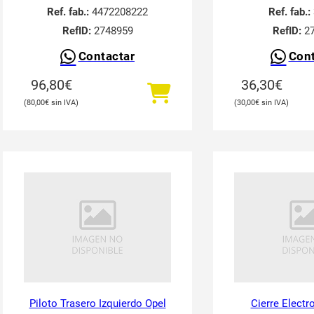
Ref. fab.:
4472208222
Ref. fab.:
RefID:
2748959
RefID:
27
Contactar
Cont
96,80
€
36,30
€
80,00
€
30,00
€
Piloto Trasero Izquierdo Opel
Cierre Elect