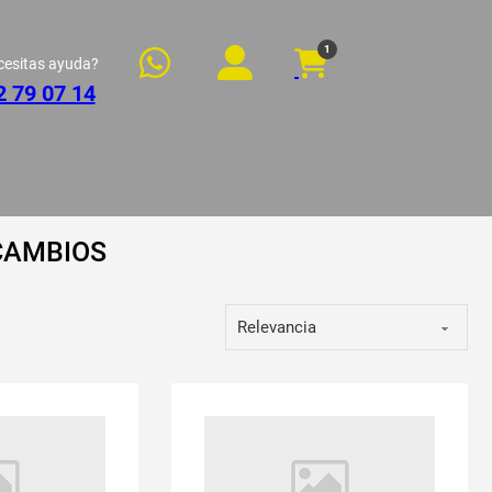
1
cesitas ayuda?
2 79 07 14
CAMBIOS