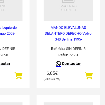
o Izquierdo
MANDO ELEVALUNAS
ingo 2002-
DELANTERO DERECHO Volvo
S40 Berlina 1995-
N DEFINIR
Ref. fab.:
SIN DEFINIR
28981
RefID:
72551
actar
Contactar
6,05
€
5,00
€