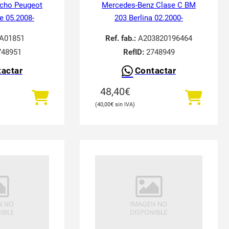
echo Peugeot
Mercedes-Benz Clase C BM
e 05.2008-
203 Berlina 02.2000-
A01851
Ref. fab.:
A203820196464
48951
RefID:
2748949
actar
Contactar
48,40
€
40,00
€