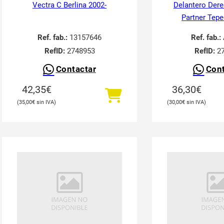
Vectra C Berlina 2002-
Delantero Der
Partner Tepe
Ref. fab.:
13157646
Ref. fab.:
RefID:
2748953
RefID:
27
Contactar
Cont
42,35
€
36,30
€
35,00
€
30,00
€