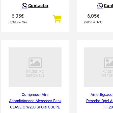
Contactar
Cont
6,05
€
6,05
€
5,00
€
5,00
€
Compresor Aire
Amortiguador
Acondicionado Mercedes-Benz
Derecho Opel As
CLASE C W203 SPORTCOUPE
11.20