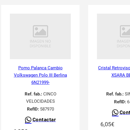
Pomo Palanca Cambio
Cristal Retrovis
Volkswagen Polo III Berlina
XSARA B
6N21999-
Ref. fab.:
CINCO
Ref. fab.:
SI
VELOCIDADES
RefID:
6
RefID:
587970
Cont
Contactar
6,05
€