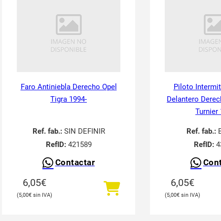
Faro Antiniebla Derecho Opel
Piloto Intermi
Tigra 1994-
Delantero Derec
Turnier
Ref. fab.:
SIN DEFINIR
Ref. fab.:
RefID:
421589
RefID:
4
Contactar
Cont
6,05
€
6,05
€
5,00
€
5,00
€