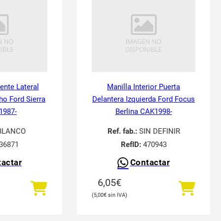
tente Lateral
Manilla Interior Puerta
ho Ford Sierra
Delantera Izquierda Ford Focus
 1987-
Berlina CAK1998-
BLANCO
Ref. fab.:
SIN DEFINIR
36871
RefID:
470943
actar
Contactar
6,05
€
5,00
€