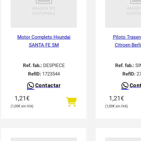
Motor Completo Hyundai
Piloto Traser
SANTA FE SM
Citroen Berl
Ref. fab.:
DESPIECE
Ref. fab.:
SI
RefID:
1723544
RefID:
27
Contactar
Cont
1,21
€
1,21
€
1,00
€
1,00
€