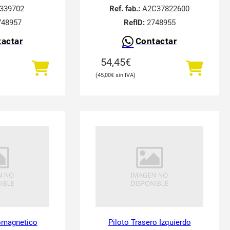
339702
Ref. fab.:
A2C37822600
48957
RefID:
2748955
actar
Contactar
54,45
€
45,00
€
romagnetico
Piloto Trasero Izquierdo