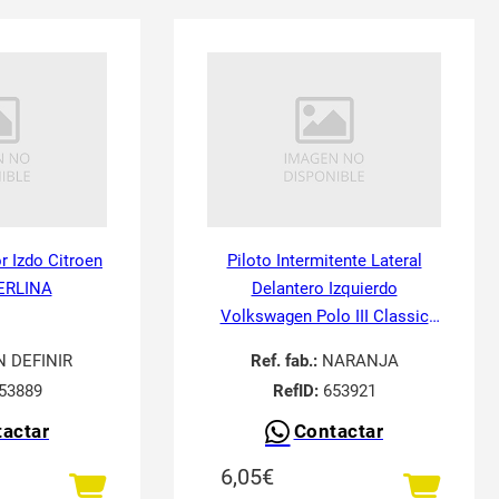
or Izdo Citroen
Piloto Intermitente Lateral
ERLINA
Delantero Izquierdo
Volkswagen Polo III Classic
6V21995-
N DEFINIR
Ref. fab.:
NARANJA
53889
RefID:
653921
actar
Contactar
6,05
€