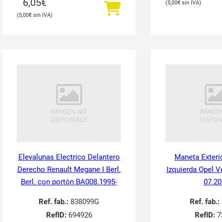
6,05
€
5,00
€
5,00
€
Elevalunas Electrico Delantero
Maneta Exteri
Derecho Renault Megane I Berl.
Izquierda Opel V
Berl. con portón BA008.1995-
07.20
Ref. fab.:
838099G
Ref. fab.:
RefID:
694926
RefID:
7