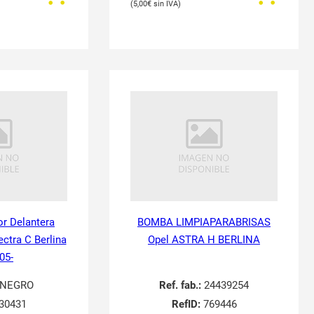
5,00
€
or Delantera
BOMBA LIMPIAPARABRISAS
ectra C Berlina
Opel ASTRA H BERLINA
05-
NEGRO
Ref. fab.:
24439254
30431
RefID:
769446