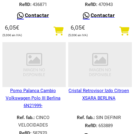
RefID:
436871
RefID:
470943
Contactar
Contactar
6,05
€
6,05
€
5,00
€
5,00
€
Pomo Palanca Cambio
Cristal Retrovisor Izdo Citroen
Volkswagen Polo III Berlina
XSARA BERLINA
6N21999-
Ref. fab.:
CINCO
Ref. fab.:
SIN DEFINIR
VELOCIDADES
RefID:
653889
RefID:
587970