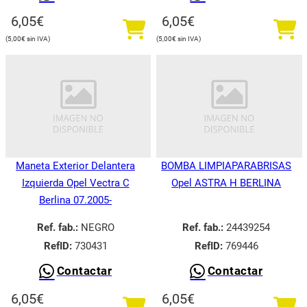
6,05
€
6,05
€
5,00
€
5,00
€
Maneta Exterior Delantera
BOMBA LIMPIAPARABRISAS
Izquierda Opel Vectra C
Opel ASTRA H BERLINA
Berlina 07.2005-
Ref. fab.:
NEGRO
Ref. fab.:
24439254
RefID:
730431
RefID:
769446
Contactar
Contactar
6,05
€
6,05
€