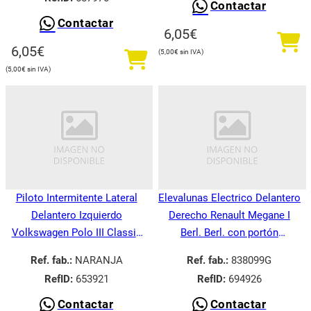
Contactar
Contactar
6,05
€
6,05
€
5,00
€
5,00
€
Piloto Intermitente Lateral
Elevalunas Electrico Delantero
Delantero Izquierdo
Derecho Renault Megane I
Volkswagen Polo III Classic
Berl. Berl. con portón
6V21995-
BA008.1995-
Ref. fab.:
NARANJA
Ref. fab.:
838099G
RefID:
653921
RefID:
694926
Contactar
Contactar