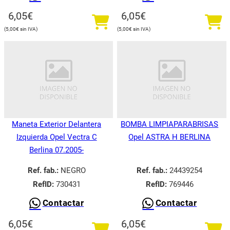
6,05
€
6,05
€
5,00
€
5,00
€
Maneta Exterior Delantera
BOMBA LIMPIAPARABRISAS
Izquierda Opel Vectra C
Opel ASTRA H BERLINA
Berlina 07.2005-
Ref. fab.:
NEGRO
Ref. fab.:
24439254
RefID:
730431
RefID:
769446
Contactar
Contactar
6,05
€
6,05
€