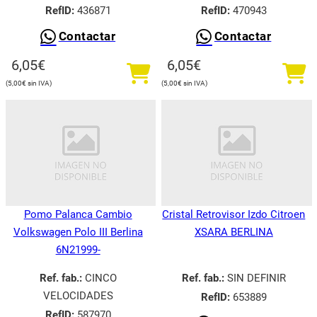
RefID:
436871
RefID:
470943
Contactar
Contactar
6,05
€
6,05
€
5,00
€
5,00
€
Pomo Palanca Cambio
Cristal Retrovisor Izdo Citroen
Volkswagen Polo III Berlina
XSARA BERLINA
6N21999-
Ref. fab.:
CINCO
Ref. fab.:
SIN DEFINIR
VELOCIDADES
RefID:
653889
RefID:
587970