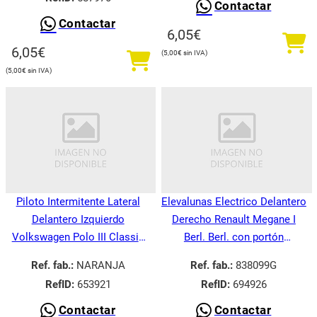
Contactar
Contactar
6,05
€
6,05
€
5,00
€
5,00
€
Piloto Intermitente Lateral
Elevalunas Electrico Delantero
Delantero Izquierdo
Derecho Renault Megane I
Volkswagen Polo III Classic
Berl. Berl. con portón
6V21995-
BA008.1995-
Ref. fab.:
NARANJA
Ref. fab.:
838099G
RefID:
653921
RefID:
694926
Contactar
Contactar