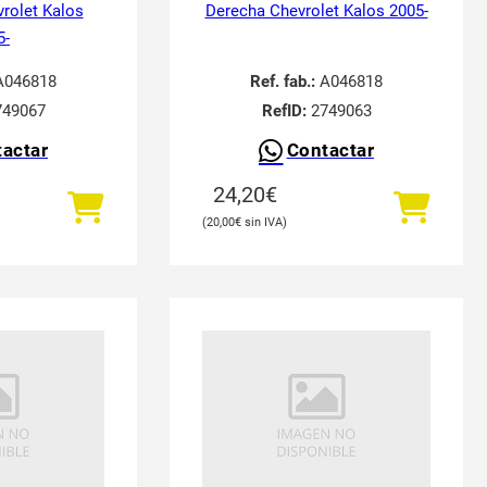
vrolet Kalos
Derecha Chevrolet Kalos 2005-
5-
046818
Ref. fab.:
A046818
49067
RefID:
2749063
actar
Contactar
24,20
€
20,00
€