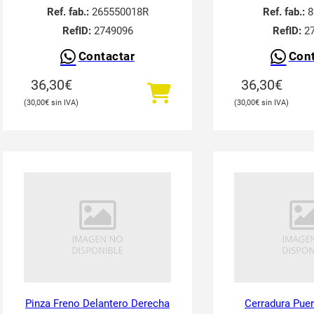
Ref. fab.:
265550018R
Ref. fab.:
8
RefID:
2749096
RefID:
27
Contactar
Cont
36,30
€
36,30
€
30,00
€
30,00
€
Pinza Freno Delantero Derecha
Cerradura Puer