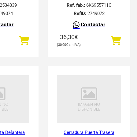
2534339
Ref. fab.:
6K6955711C
49074
RefID:
2749072
actar
Contactar
36,30
€
30,00
€
ta Delantera
Cerradura Puerta Trasera