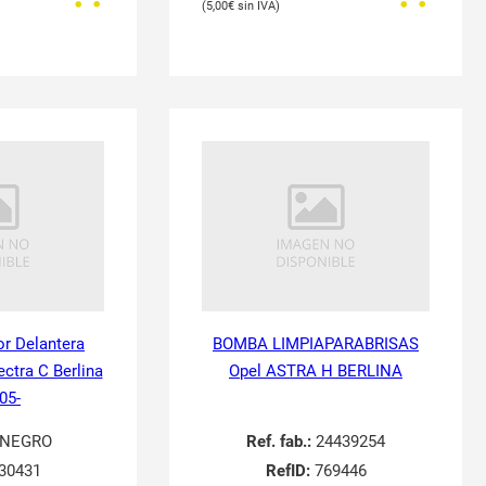
5,00
€
or Delantera
BOMBA LIMPIAPARABRISAS
ectra C Berlina
Opel ASTRA H BERLINA
05-
NEGRO
Ref. fab.:
24439254
30431
RefID:
769446