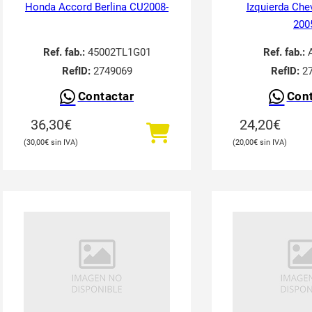
Honda Accord Berlina CU2008-
Izquierda Che
200
Ref. fab.:
45002TL1G01
Ref. fab.:
A
RefID:
2749069
RefID:
27
Contactar
Cont
36,30
€
24,20
€
30,00
€
20,00
€