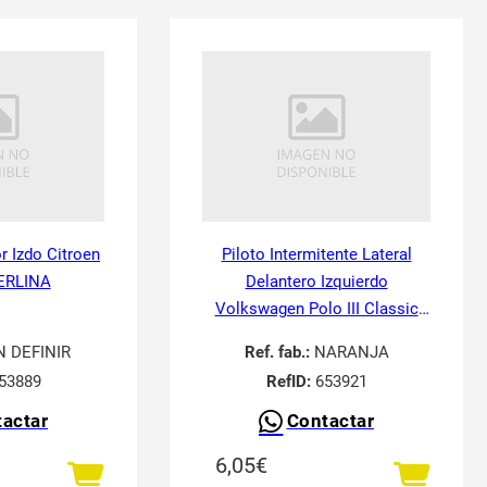
or Izdo Citroen
Piloto Intermitente Lateral
ERLINA
Delantero Izquierdo
Volkswagen Polo III Classic
6V21995-
N DEFINIR
Ref. fab.:
NARANJA
53889
RefID:
653921
actar
Contactar
6,05
€