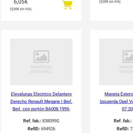
6,05
€
5,00
€
5,00
€
Elevalunas Electrico Delantero
Maneta Exteri
Derecho Renault Megane I Berl.
Izquierda Opel V
Berl. con portón BA008.1995-
07.20
Ref. fab.:
838099G
Ref. fab.:
RefID:
694926
RefID:
7