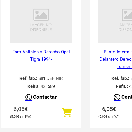
Faro Antiniebla Derecho Opel
Piloto Intermi
Tigra 1994-
Delantero Derec
Turnier
Ref. fab.:
SIN DEFINIR
Ref. fab.:
RefID:
421589
RefID:
4
Contactar
Cont
6,05
€
6,05
€
5,00
€
5,00
€