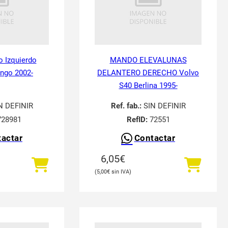
o Izquierdo
MANDO ELEVALUNAS
ingo 2002-
DELANTERO DERECHO Volvo
S40 Berlina 1995-
N DEFINIR
Ref. fab.:
SIN DEFINIR
28981
RefID:
72551
actar
Contactar
6,05
€
5,00
€