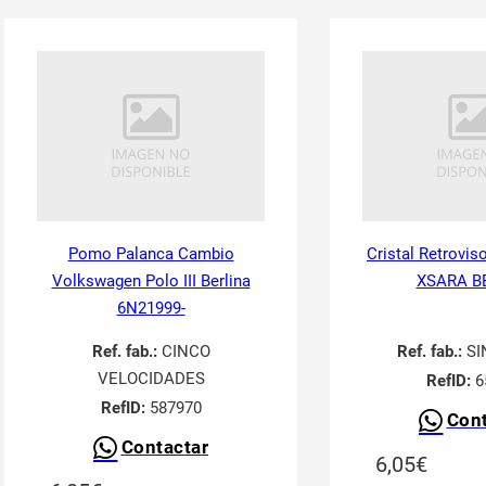
Pomo Palanca Cambio
Cristal Retrovis
Volkswagen Polo III Berlina
XSARA B
6N21999-
Ref. fab.:
CINCO
Ref. fab.:
SI
VELOCIDADES
RefID:
6
RefID:
587970
Cont
Contactar
6,05
€