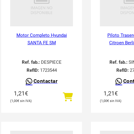
Motor Completo Hyundai
Piloto Traser
SANTA FE SM
Citroen Berl
Ref. fab.:
DESPIECE
Ref. fab.:
SI
RefID:
1723544
RefID:
27
Contactar
Cont
1,21
€
1,21
€
1,00
€
1,00
€