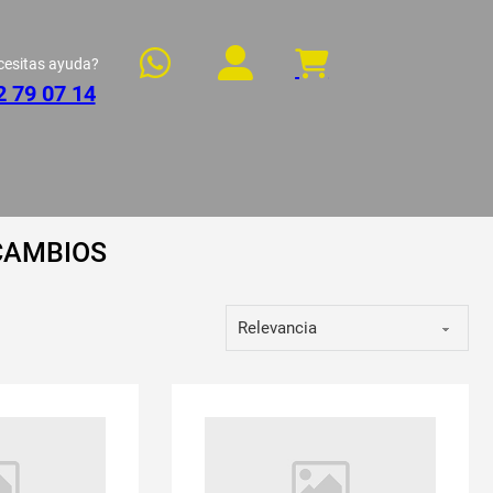
cesitas ayuda?
2 79 07 14
CAMBIOS