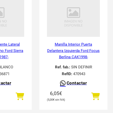
tente Lateral
Manilla Interior Puerta
ho Ford Sierra
Delantera Izquierda Ford Focus
 1987-
Berlina CAK1998-
BLANCO
Ref. fab.:
SIN DEFINIR
36871
RefID:
470943
actar
Contactar
6,05
€
5,00
€