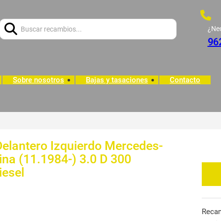
Buscar:
¿Ne
96
Sobre nosotros
Bajas y tasaciones
Contacto
 Delantero Izquierdo Mercedes-
ina (11.1984-) 3.0 D 300
iesel
Reca