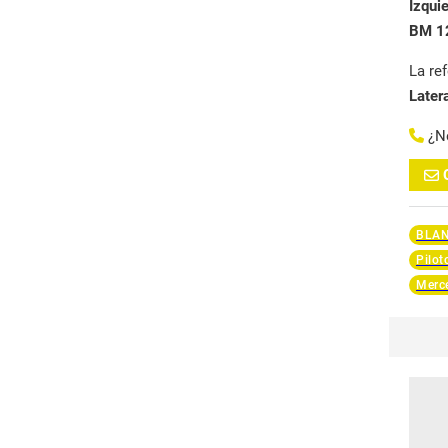
Izqui
BM 12
La re
Later
¿N
BLA
Pilot
Merc