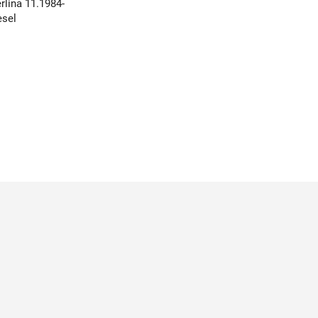
lina 11.1984-
esel