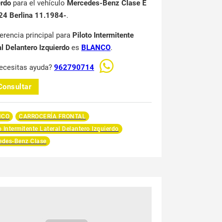
erdo
para el vehículo
Mercedes-Benz Clase E
4 Berlina 11.1984-
.
ferencia principal para
Piloto Intermitente
al Delantero Izquierdo
es
BLANCO
.
ecesitas ayuda?
962790714
Consultar
NCO
CARROCERÍA FRONTAL
o Intermitente Lateral Delantero Izquierdo
edes-Benz Clase