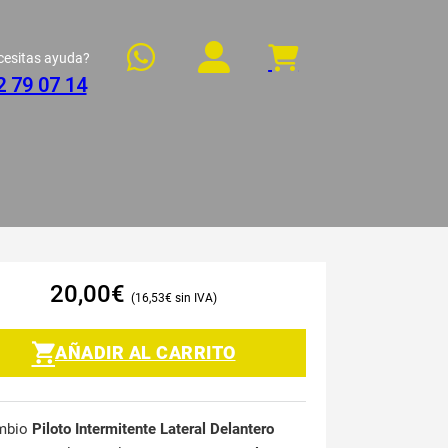
cesitas ayuda?
2 79 07 14
20,00
€
16,53
€
AÑADIR AL CARRITO
mbio
Piloto Intermitente Lateral Delantero