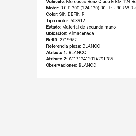
Vehículo
: Mercedes-Benz Clase E BM 124 Ber
Motor
: 3.0 D 300 (124.130) 30 Ltr. - 80 kW Di
Color
: SIN DEFINIR
Tipo motor
: 603912
Estado
: Material de segunda mano
Ubicación
: Almacenada
RefID
: 2719952
Referencia pieza
: BLANCO
Atributo 1
: BLANCO
Atributo 2
: WDB1241301A791785
Observaciones
:
BLANCO