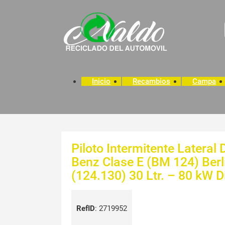
Inicio
Recambios
Campa
Piloto Intermitente Lateral
Benz Clase E (BM 124) Berl
(124.130) 30 Ltr. – 80 kW D
RefID
:
2719952