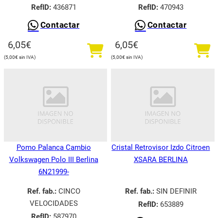
RefID:
436871
RefID:
470943
Contactar
Contactar
6,05
€
6,05
€
5,00
€
5,00
€
Pomo Palanca Cambio
Cristal Retrovisor Izdo Citroen
Volkswagen Polo III Berlina
XSARA BERLINA
6N21999-
Ref. fab.:
CINCO
Ref. fab.:
SIN DEFINIR
VELOCIDADES
RefID:
653889
RefID:
587970