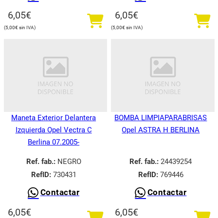
6,05
€
6,05
€
5,00
€
5,00
€
Maneta Exterior Delantera
BOMBA LIMPIAPARABRISAS
Izquierda Opel Vectra C
Opel ASTRA H BERLINA
Berlina 07.2005-
Ref. fab.:
NEGRO
Ref. fab.:
24439254
RefID:
730431
RefID:
769446
Contactar
Contactar
6,05
€
6,05
€