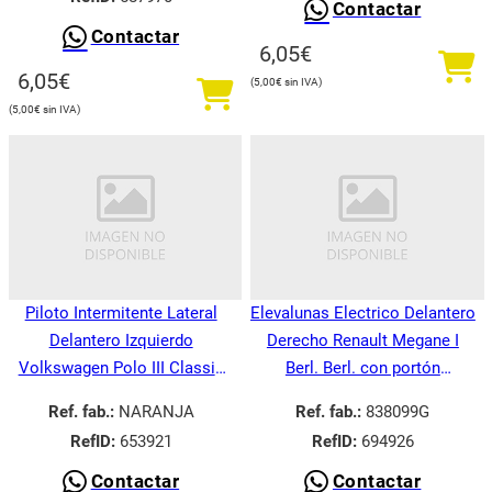
Contactar
Contactar
6,05
€
6,05
€
5,00
€
5,00
€
Piloto Intermitente Lateral
Elevalunas Electrico Delantero
Delantero Izquierdo
Derecho Renault Megane I
Volkswagen Polo III Classic
Berl. Berl. con portón
6V21995-
BA008.1995-
Ref. fab.:
NARANJA
Ref. fab.:
838099G
RefID:
653921
RefID:
694926
Contactar
Contactar