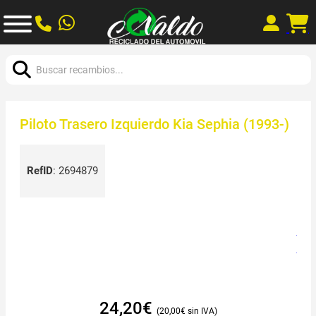
Buscar:
Piloto Trasero Izquierdo Kia Sephia (1993-)
RefID
:
2694879
24,20
€
20,00
€