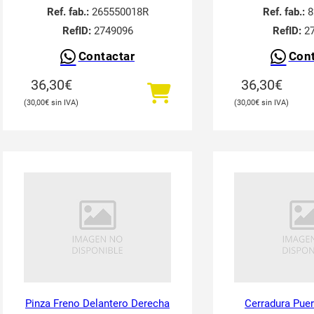
Ref. fab.:
265550018R
Ref. fab.:
8
RefID:
2749096
RefID:
27
Contactar
Cont
36,30
€
36,30
€
30,00
€
30,00
€
Pinza Freno Delantero Derecha
Cerradura Puer