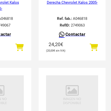
vrolet Kalos
Derecha Chevrolet Kalos 2005-
5-
046818
Ref. fab.:
A046818
49067
RefID:
2749063
actar
Contactar
24,20
€
20,00
€