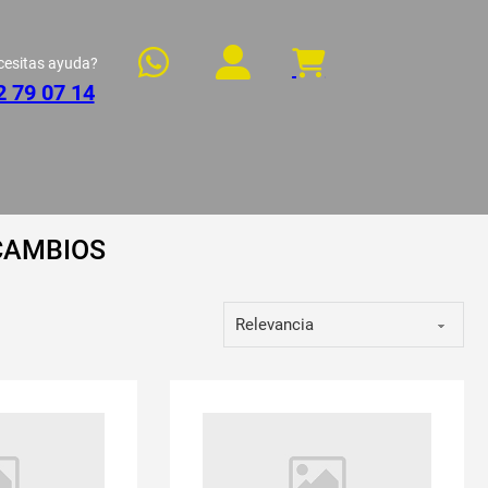
cesitas ayuda?
2 79 07 14
CAMBIOS