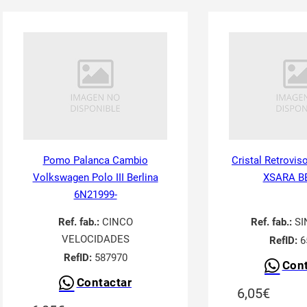
Pomo Palanca Cambio
Cristal Retrovis
Volkswagen Polo III Berlina
XSARA B
6N21999-
Ref. fab.:
CINCO
Ref. fab.:
SI
VELOCIDADES
RefID:
6
RefID:
587970
Cont
Contactar
6,05
€