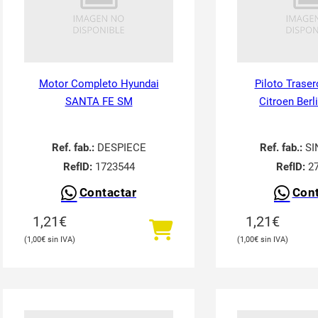
Motor Completo Hyundai
Piloto Traser
SANTA FE SM
Citroen Berl
Ref. fab.:
DESPIECE
Ref. fab.:
SI
RefID:
1723544
RefID:
27
Contactar
Cont
1,21
€
1,21
€
1,00
€
1,00
€