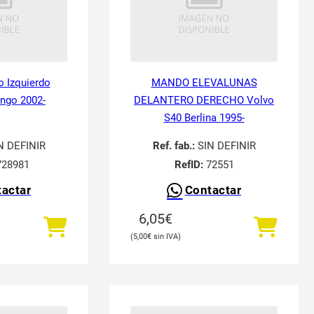
o Izquierdo
MANDO ELEVALUNAS
ingo 2002-
DELANTERO DERECHO Volvo
S40 Berlina 1995-
N DEFINIR
Ref. fab.:
SIN DEFINIR
28981
RefID:
72551
actar
Contactar
6,05
€
5,00
€