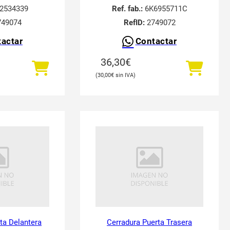
2534339
Ref. fab.:
6K6955711C
49074
RefID:
2749072
actar
Contactar
36,30
€
30,00
€
ta Delantera
Cerradura Puerta Trasera