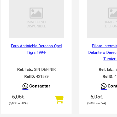
Faro Antiniebla Derecho Opel
Piloto Intermi
Tigra 1994-
Delantero Derec
Turnier
Ref. fab.:
SIN DEFINIR
Ref. fab.:
RefID:
421589
RefID:
4
Contactar
Cont
6,05
€
6,05
€
5,00
€
5,00
€