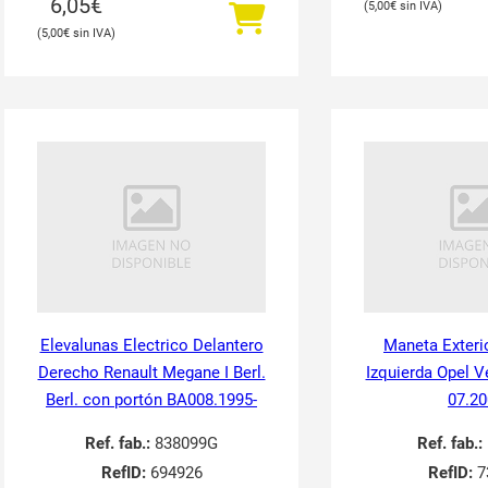
6,05
€
5,00
€
5,00
€
Elevalunas Electrico Delantero
Maneta Exteri
Derecho Renault Megane I Berl.
Izquierda Opel V
Berl. con portón BA008.1995-
07.20
Ref. fab.:
838099G
Ref. fab.:
RefID:
694926
RefID:
7