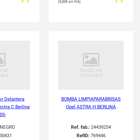
5,00
€
or Delantera
BOMBA LIMPIAPARABRISAS
ectra C Berlina
Opel ASTRA H BERLINA
05-
NEGRO
Ref. fab.:
24439254
30431
RefID:
769446