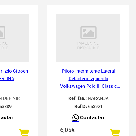
or Izdo Citroen
Piloto Intermitente Lateral
ERLINA
Delantero Izquierdo
Volkswagen Polo III Classic
6V21995-
N DEFINIR
Ref. fab.:
NARANJA
53889
RefID:
653921
actar
Contactar
6,05
€