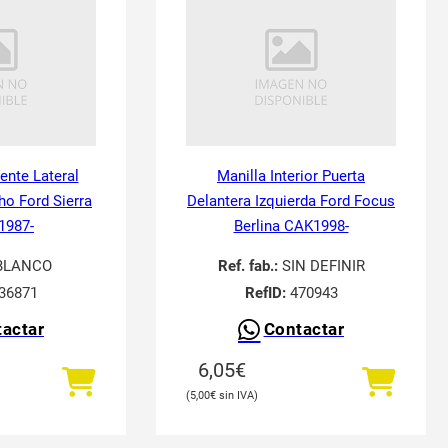
tente Lateral
Manilla Interior Puerta
ho Ford Sierra
Delantera Izquierda Ford Focus
 1987-
Berlina CAK1998-
BLANCO
Ref. fab.:
SIN DEFINIR
36871
RefID:
470943
actar
Contactar
6,05
€
5,00
€