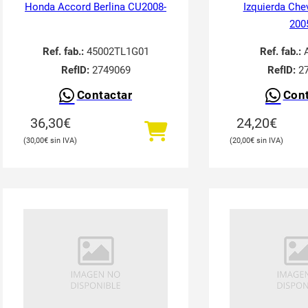
Honda Accord Berlina CU2008-
Izquierda Che
200
Ref. fab.:
45002TL1G01
Ref. fab.:
A
RefID:
2749069
RefID:
27
Contactar
Cont
36,30
€
24,20
€
30,00
€
20,00
€