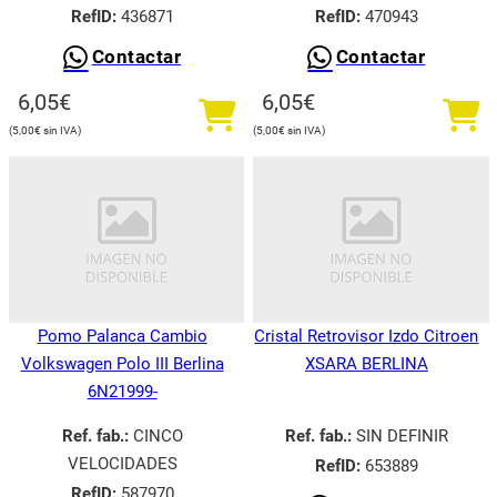
RefID:
436871
RefID:
470943
Contactar
Contactar
6,05
€
6,05
€
5,00
€
5,00
€
Pomo Palanca Cambio
Cristal Retrovisor Izdo Citroen
Volkswagen Polo III Berlina
XSARA BERLINA
6N21999-
Ref. fab.:
CINCO
Ref. fab.:
SIN DEFINIR
VELOCIDADES
RefID:
653889
RefID:
587970