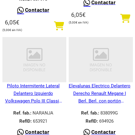
Contactar
Contactar
6,05
€
6,05
€
5,00
€
5,00
€
Piloto Intermitente Lateral
Elevalunas Electrico Delantero
Delantero Izquierdo
Derecho Renault Megane I
Volkswagen Polo III Classic
Berl. Berl. con portón
6V21995-
BA008.1995-
Ref. fab.:
NARANJA
Ref. fab.:
838099G
RefID:
653921
RefID:
694926
Contactar
Contactar