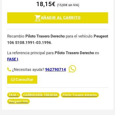
18,15
€
15,00
€
AÑADIR AL CARRITO
Recambio
Piloto Trasero Derecho
para el vehículo
Peugeot
106 S108.1991-03.1996
.
La referencia principal para
Piloto Trasero Derecho
es
FASE I
.
¿Necesitas ayuda?
962790714
Consultar
FASE I
CARROCERÍA TRASERA
Piloto Trasero Derecho
Peugeot 106