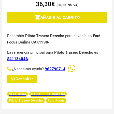
36,30
€
30,00
€
AÑADIR AL CARRITO
Recambio
Piloto Trasero Derecho
para el vehículo
Ford
Focus Berlina CAK1998-
.
La referencia principal para
Piloto Trasero Derecho
es
S4113404A
.
¿Necesitas ayuda?
962790714
Consultar
S4113404A
CARROCERÍA TRASERA
Piloto Trasero Derecho
Ford Focus