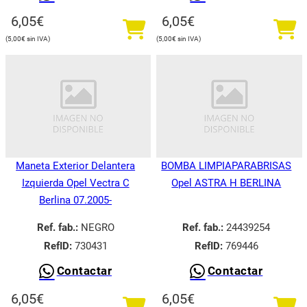
6,05
€
6,05
€
5,00
€
5,00
€
Maneta Exterior Delantera
BOMBA LIMPIAPARABRISAS
Izquierda Opel Vectra C
Opel ASTRA H BERLINA
Berlina 07.2005-
Ref. fab.:
NEGRO
Ref. fab.:
24439254
RefID:
730431
RefID:
769446
Contactar
Contactar
6,05
€
6,05
€