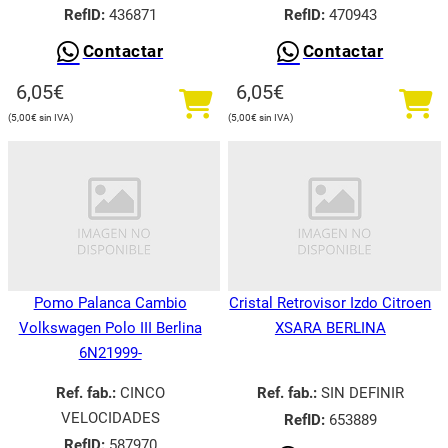
RefID:
436871
RefID:
470943
Contactar
Contactar
6,05
€
6,05
€
5,00
€
5,00
€
Pomo Palanca Cambio
Cristal Retrovisor Izdo Citroen
Volkswagen Polo III Berlina
XSARA BERLINA
6N21999-
Ref. fab.:
CINCO
Ref. fab.:
SIN DEFINIR
VELOCIDADES
RefID:
653889
RefID:
587970