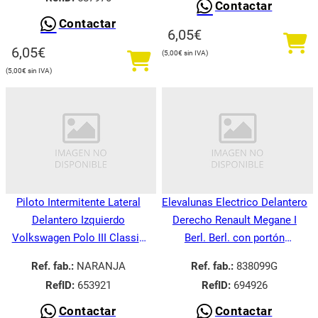
Contactar
Contactar
6,05
€
6,05
€
5,00
€
5,00
€
Piloto Intermitente Lateral
Elevalunas Electrico Delantero
Delantero Izquierdo
Derecho Renault Megane I
Volkswagen Polo III Classic
Berl. Berl. con portón
6V21995-
BA008.1995-
Ref. fab.:
NARANJA
Ref. fab.:
838099G
RefID:
653921
RefID:
694926
Contactar
Contactar