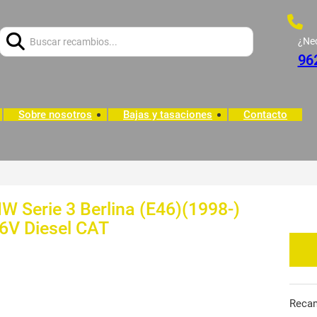
Buscar:
¿Ne
96
Sobre nosotros
Bajas y tasaciones
Contacto
W Serie 3 Berlina (E46)(1998-)
16V Diesel CAT
Reca