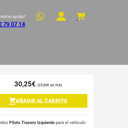
cesitas ayuda?
2 79 07 14
30,25
€
25,00
€
AÑADIR AL CARRITO
mbio
Piloto Trasero Izquierdo
para el vehículo