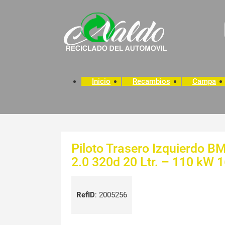
Inicio
Recambios
Campa
Piloto Trasero Izquierdo BM
2.0 320d 20 Ltr. – 110 kW 
RefID
:
2005256