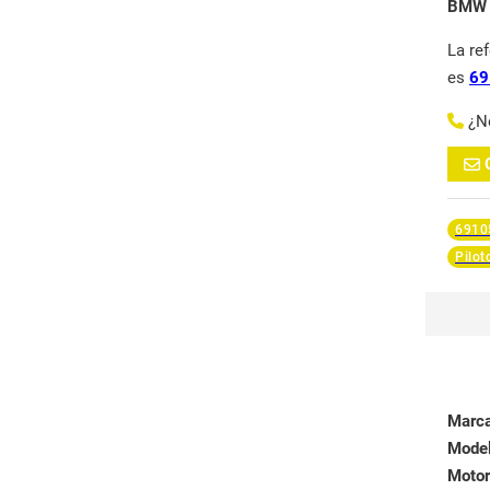
BMW S
La re
es
69
¿N
6910
Pilot
Marc
Mode
Motor