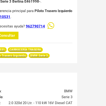
erie 3 Berlina E461998-
.
ferencia principal para
Piloto Trasero Izquierdo
10531
.
ecesitas ayuda?
962790714
Consultar
531
CARROCERÍA TRASERA
o Trasero Izquierdo
BMW Serie 3
a
:
BMW
lo
:
Serie 3
:
2.0 320d 20 Ltr. - 110 kW 16V Diesel CAT