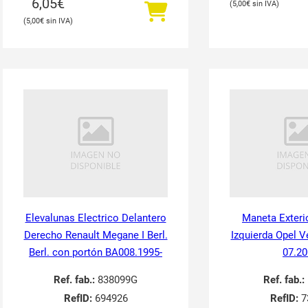
6,05
€
5,00
€
5,00
€
Elevalunas Electrico Delantero
Maneta Exteri
Derecho Renault Megane I Berl.
Izquierda Opel V
Berl. con portón BA008.1995-
07.20
Ref. fab.:
838099G
Ref. fab.:
RefID:
694926
RefID:
7