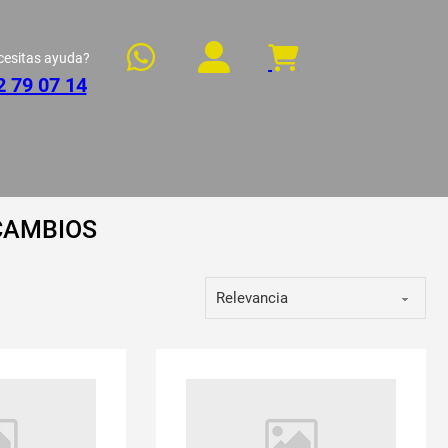
cesitas ayuda?
2 79 07 14
CAMBIOS