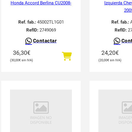
Honda Accord Berlina CU2008-
Izquierda Che
200
Ref. fab.:
45002TL1G01
Ref. fab.:
A
RefID:
2749069
RefID:
27
Contactar
Cont
36,30
€
24,20
€
30,00
€
20,00
€