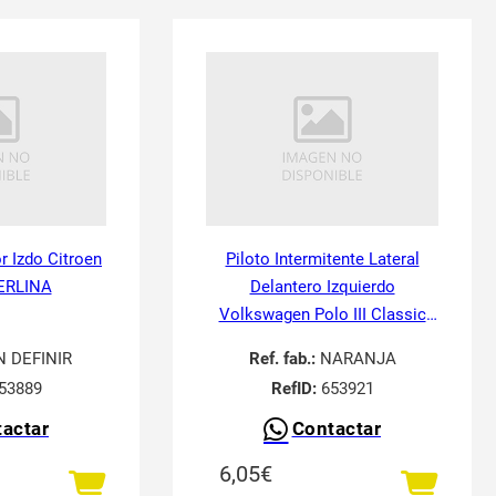
or Izdo Citroen
Piloto Intermitente Lateral
ERLINA
Delantero Izquierdo
Volkswagen Polo III Classic
6V21995-
N DEFINIR
Ref. fab.:
NARANJA
53889
RefID:
653921
actar
Contactar
6,05
€