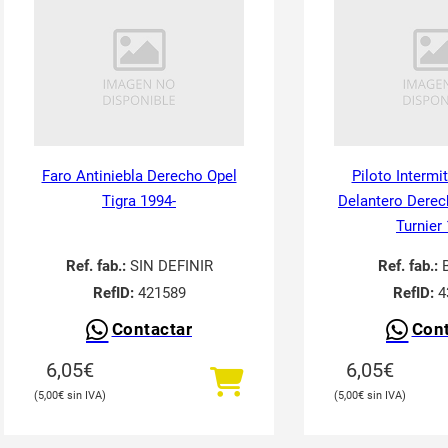
Faro Antiniebla Derecho Opel
Piloto Intermi
Tigra 1994-
Delantero Derec
Turnier
Ref. fab.:
SIN DEFINIR
Ref. fab.:
RefID:
421589
RefID:
4
Contactar
Cont
6,05
€
6,05
€
5,00
€
5,00
€