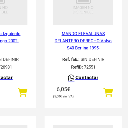
o Izquierdo
MANDO ELEVALUNAS
ingo 2002-
DELANTERO DERECHO Volvo
S40 Berlina 1995-
N DEFINIR
Ref. fab.:
SIN DEFINIR
28981
RefID:
72551
actar
Contactar
6,05
€
5,00
€