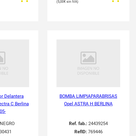
5,00
€
or Delantera
BOMBA LIMPIAPARABRISAS
ectra C Berlina
Opel ASTRA H BERLINA
05-
NEGRO
Ref. fab.:
24439254
30431
RefID:
769446