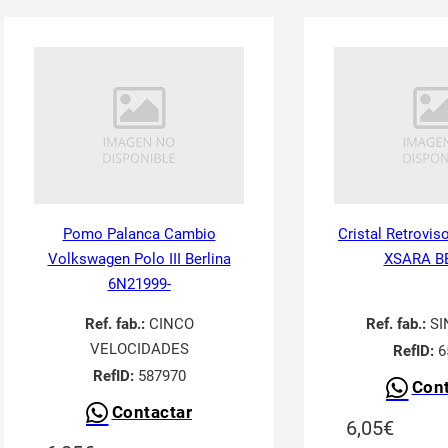
Pomo Palanca Cambio
Cristal Retrovis
Volkswagen Polo III Berlina
XSARA B
6N21999-
Ref. fab.:
CINCO
Ref. fab.:
SI
VELOCIDADES
RefID:
6
RefID:
587970
Cont
Contactar
6,05
€