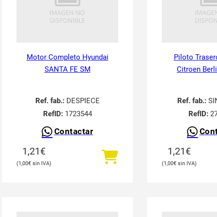
Motor Completo Hyundai
Piloto Traser
SANTA FE SM
Citroen Berl
Ref. fab.:
DESPIECE
Ref. fab.:
SI
RefID:
1723544
RefID:
27
Contactar
Cont
1,21
€
1,21
€
1,00
€
1,00
€