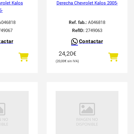
vrolet Kalos
Derecha Chevrolet Kalos 2005-
5-
046818
Ref. fab.:
A046818
49067
RefID:
2749063
actar
Contactar
24,20
€
20,00
€