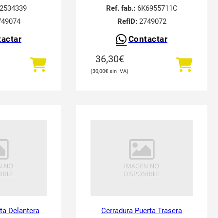
2534339
Ref. fab.:
6K6955711C
49074
RefID:
2749072
actar
Contactar
36,30
€
30,00
€
ta Delantera
Cerradura Puerta Trasera