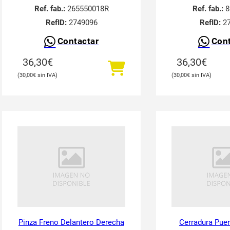
Ref. fab.:
265550018R
Ref. fab.:
8
RefID:
2749096
RefID:
27
Contactar
Cont
36,30
€
36,30
€
30,00
€
30,00
€
Pinza Freno Delantero Derecha
Cerradura Puer