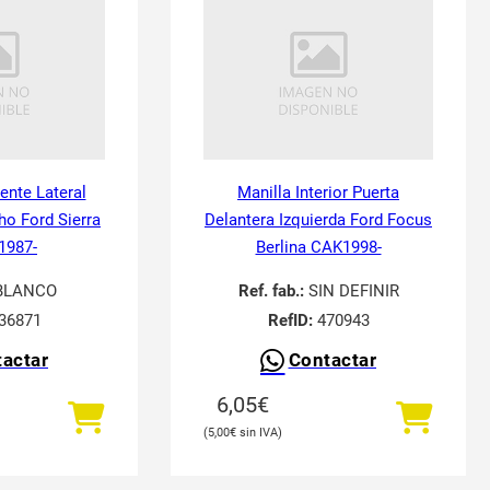
tente Lateral
Manilla Interior Puerta
ho Ford Sierra
Delantera Izquierda Ford Focus
 1987-
Berlina CAK1998-
BLANCO
Ref. fab.:
SIN DEFINIR
36871
RefID:
470943
actar
Contactar
6,05
€
5,00
€