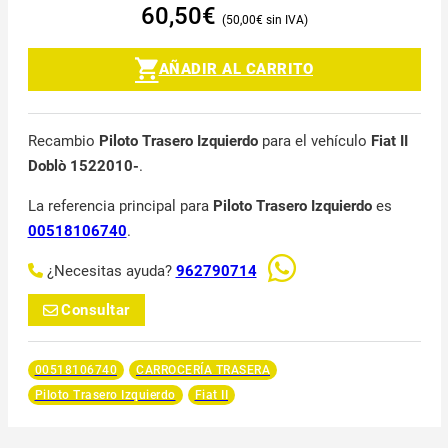
60,50
€
50,00
€
AÑADIR AL CARRITO
Recambio
Piloto Trasero Izquierdo
para el vehículo
Fiat II
Doblò 1522010-
.
La referencia principal para
Piloto Trasero Izquierdo
es
00518106740
.
¿Necesitas ayuda?
962790714
Consultar
00518106740
CARROCERÍA TRASERA
Piloto Trasero Izquierdo
Fiat II