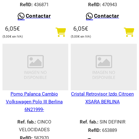
RefID:
436871
RefID:
470943
Contactar
Contactar
6,05
€
6,05
€
5,00
€
5,00
€
Pomo Palanca Cambio
Cristal Retrovisor Izdo Citroen
Volkswagen Polo III Berlina
XSARA BERLINA
6N21999-
Ref. fab.:
CINCO
Ref. fab.:
SIN DEFINIR
VELOCIDADES
RefID:
653889
RefID:
587970