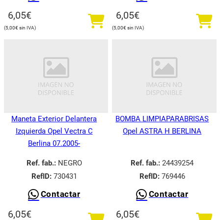
6,05
€
6,05
€
5,00
€
5,00
€
Maneta Exterior Delantera
BOMBA LIMPIAPARABRISAS
Izquierda Opel Vectra C
Opel ASTRA H BERLINA
Berlina 07.2005-
Ref. fab.:
NEGRO
Ref. fab.:
24439254
RefID:
730431
RefID:
769446
Contactar
Contactar
6,05
€
6,05
€