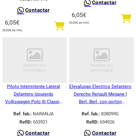
Contactar
Contactar
6,05
€
6,05
€
5,00
€
5,00
€
Piloto Intermitente Lateral
Elevalunas Electrico Delantero
Delantero Izquierdo
Derecho Renault Megane I
Volkswagen Polo III Classic
Berl. Berl. con portón
6V21995-
BA008.1995-
Ref. fab.:
NARANJA
Ref. fab.:
838099G
RefID:
653921
RefID:
694926
Contactar
Contactar