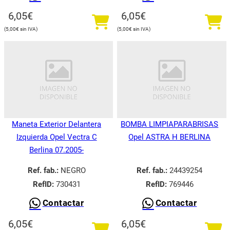
6,05
€
6,05
€
5,00
€
5,00
€
Maneta Exterior Delantera
BOMBA LIMPIAPARABRISAS
Izquierda Opel Vectra C
Opel ASTRA H BERLINA
Berlina 07.2005-
Ref. fab.:
NEGRO
Ref. fab.:
24439254
RefID:
730431
RefID:
769446
Contactar
Contactar
6,05
€
6,05
€