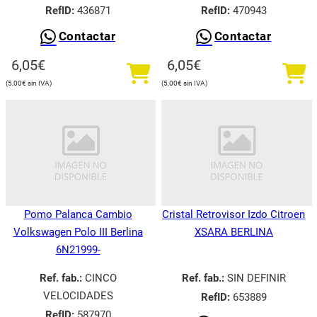
RefID:
436871
RefID:
470943
Contactar
Contactar
6,05
€
6,05
€
5,00
€
5,00
€
Pomo Palanca Cambio
Cristal Retrovisor Izdo Citroen
Volkswagen Polo III Berlina
XSARA BERLINA
6N21999-
Ref. fab.:
CINCO
Ref. fab.:
SIN DEFINIR
VELOCIDADES
RefID:
653889
RefID:
587970