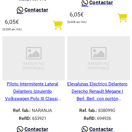
Contactar
Contactar
6,05
€
6,05
€
5,00
€
5,00
€
Piloto Intermitente Lateral
Elevalunas Electrico Delantero
Delantero Izquierdo
Derecho Renault Megane I
Volkswagen Polo III Classic
Berl. Berl. con portón
6V21995-
BA008.1995-
Ref. fab.:
NARANJA
Ref. fab.:
838099G
RefID:
653921
RefID:
694926
Contactar
Contactar