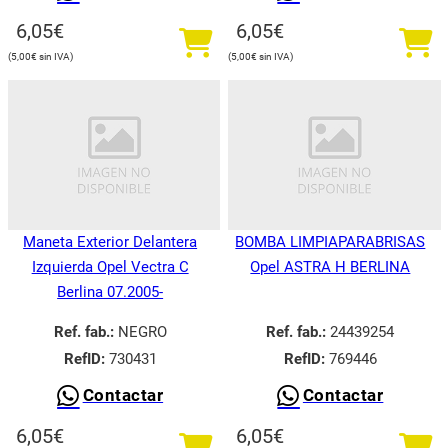
6,05
€
6,05
€
5,00
€
5,00
€
Maneta Exterior Delantera
BOMBA LIMPIAPARABRISAS
Izquierda Opel Vectra C
Opel ASTRA H BERLINA
Berlina 07.2005-
Ref. fab.:
NEGRO
Ref. fab.:
24439254
RefID:
730431
RefID:
769446
Contactar
Contactar
6,05
€
6,05
€