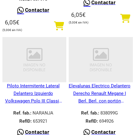
Contactar
Contactar
6,05
€
6,05
€
5,00
€
5,00
€
Piloto Intermitente Lateral
Elevalunas Electrico Delantero
Delantero Izquierdo
Derecho Renault Megane I
Volkswagen Polo III Classic
Berl. Berl. con portón
6V21995-
BA008.1995-
Ref. fab.:
NARANJA
Ref. fab.:
838099G
RefID:
653921
RefID:
694926
Contactar
Contactar