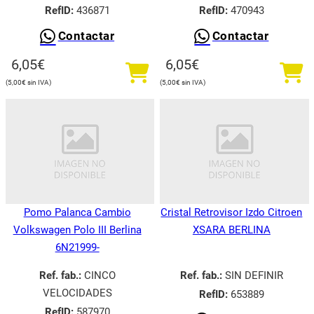
RefID:
436871
RefID:
470943
Contactar
Contactar
6,05
€
6,05
€
5,00
€
5,00
€
Pomo Palanca Cambio
Cristal Retrovisor Izdo Citroen
Volkswagen Polo III Berlina
XSARA BERLINA
6N21999-
Ref. fab.:
CINCO
Ref. fab.:
SIN DEFINIR
VELOCIDADES
RefID:
653889
RefID:
587970