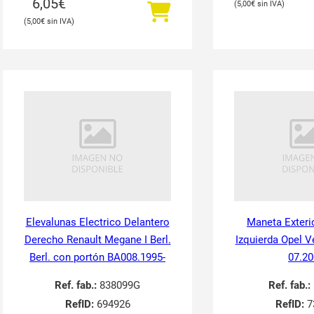
6,05
€
5,00
€
5,00
€
Elevalunas Electrico Delantero
Maneta Exteri
Derecho Renault Megane I Berl.
Izquierda Opel V
Berl. con portón BA008.1995-
07.20
Ref. fab.:
838099G
Ref. fab.:
RefID:
694926
RefID:
7