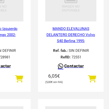
o Izquierdo
MANDO ELEVALUNAS
ingo 2002-
DELANTERO DERECHO Volvo
S40 Berlina 1995-
N DEFINIR
Ref. fab.:
SIN DEFINIR
28981
RefID:
72551
actar
Contactar
6,05
€
5,00
€