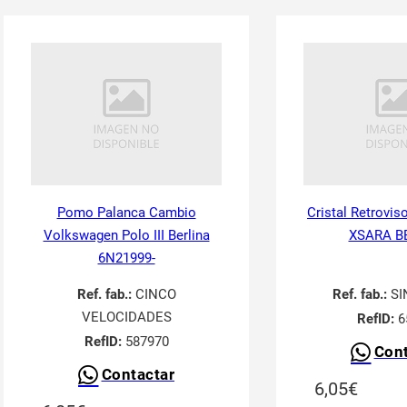
Pomo Palanca Cambio
Cristal Retrovis
Volkswagen Polo III Berlina
XSARA B
6N21999-
Ref. fab.:
CINCO
Ref. fab.:
SI
VELOCIDADES
RefID:
6
RefID:
587970
Cont
Contactar
6,05
€