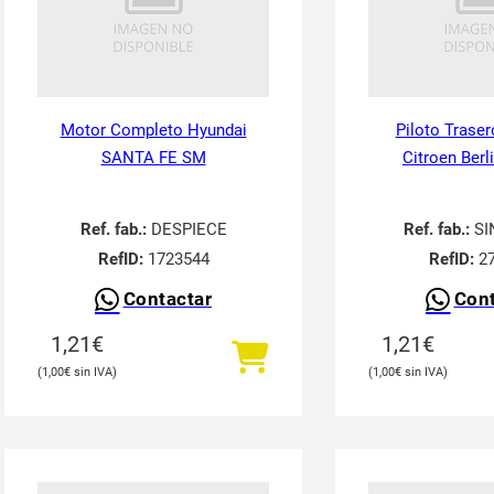
Motor Completo Hyundai
Piloto Traser
SANTA FE SM
Citroen Berl
Ref. fab.:
DESPIECE
Ref. fab.:
SI
RefID:
1723544
RefID:
27
Contactar
Cont
1,21
€
1,21
€
1,00
€
1,00
€