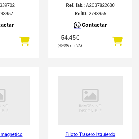
339702
Ref. fab.:
A2C37822600
48957
RefID:
2748955
actar
Contactar
54,45
€
45,00
€
romagnetico
Piloto Trasero Izquierdo