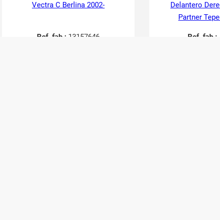
Vectra C Berlina 2002-
Delantero Der
Partner Tepe
Ref. fab.:
13157646
Ref. fab.:
RefID:
2748953
RefID:
27
Contactar
Cont
42,35
€
36,30
€
35,00
€
30,00
€