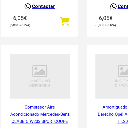
Contactar
Cont
6,05
€
6,05
€
5,00
€
5,00
€
Compresor Aire
Amortiguador
Acondicionado Mercedes-Benz
Derecho Opel As
CLASE C W203 SPORTCOUPE
11.20