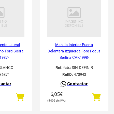
tente Lateral
Manilla Interior Puerta
ho Ford Sierra
Delantera Izquierda Ford Focus
 1987-
Berlina CAK1998-
BLANCO
Ref. fab.:
SIN DEFINIR
36871
RefID:
470943
actar
Contactar
6,05
€
5,00
€