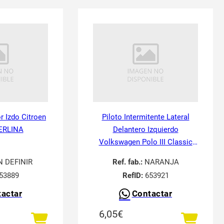
or Izdo Citroen
Piloto Intermitente Lateral
ERLINA
Delantero Izquierdo
Volkswagen Polo III Classic
6V21995-
N DEFINIR
Ref. fab.:
NARANJA
53889
RefID:
653921
actar
Contactar
6,05
€