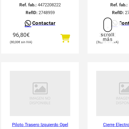
Ref. fab.:
4472208222
Ref. fab.:
RefID:
2748959
RefID:
27
Contactar
Cont
96,80
€
36,30
€
scroll
más
80,00
€
30,00
€
Piloto Trasero Izquierdo Opel
Cierre Elect