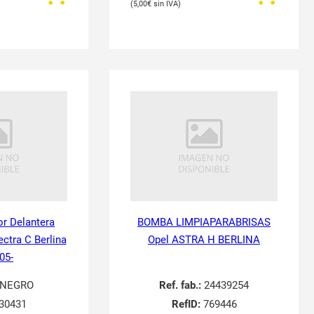
5,00
€
or Delantera
BOMBA LIMPIAPARABRISAS
ectra C Berlina
Opel ASTRA H BERLINA
05-
NEGRO
Ref. fab.:
24439254
30431
RefID:
769446