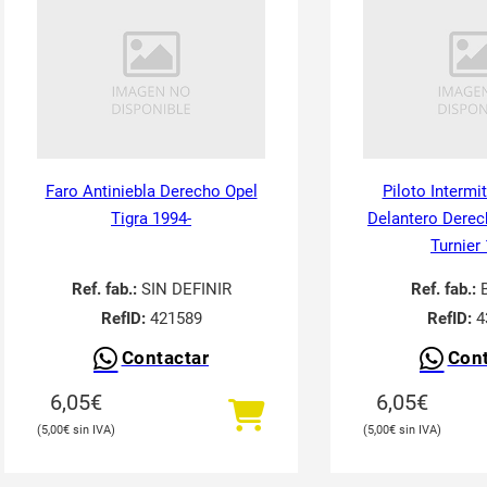
Faro Antiniebla Derecho Opel
Piloto Intermi
Tigra 1994-
Delantero Derec
Turnier
Ref. fab.:
SIN DEFINIR
Ref. fab.:
RefID:
421589
RefID:
4
Contactar
Cont
6,05
€
6,05
€
5,00
€
5,00
€