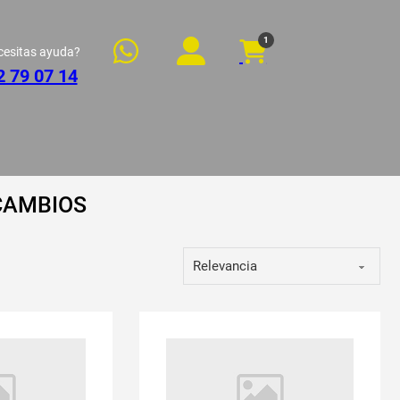
1
cesitas ayuda?
2 79 07 14
CAMBIOS