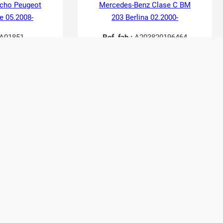
echo Peugeot
Mercedes-Benz Clase C BM
e 05.2008-
203 Berlina 02.2000-
A01851
Ref. fab.:
A203820196464
48951
RefID:
2748949
actar
Contactar
48,40
€
40,00
€