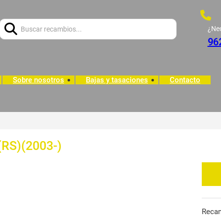
Buscar:
¿Ne
96
Sobre nosotros
Bajas y tasaciones
Contacto
(RS)(2003-)
Reca