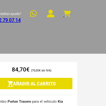
cesitas ayuda?
2 79 07 14
84,70
€
70,00
€
AÑADIR AL CARRITO
mbio
Porton Trasero
para el vehículo
Kia