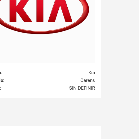
a
:
Kia
lo
:
Carens
:
SIN DEFINIR