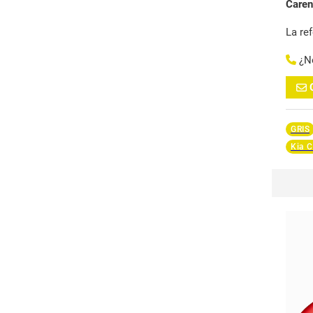
Care
La re
¿N
GRIS
Kia C