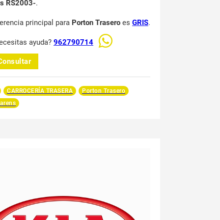
ns RS2003-
.
ferencia principal para
Porton Trasero
es
GRIS
.
ecesitas ayuda?
962790714
Consultar
CARROCERÍA TRASERA
Porton Trasero
arens