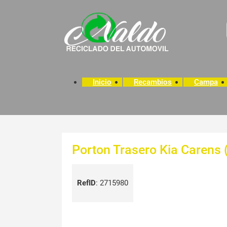
Inicio
Recambios
Campa
Porton Trasero Kia Carens 
RefID
:
2715980