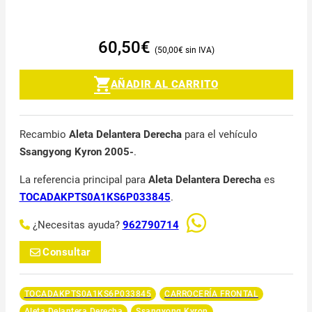
60,50
€
50,00
€
AÑADIR AL CARRITO
Recambio
Aleta Delantera Derecha
para el vehículo
Ssangyong Kyron 2005-
.
La referencia principal para
Aleta Delantera Derecha
es
TOCADAKPTS0A1KS6P033845
.
¿Necesitas ayuda?
962790714
Consultar
TOCADAKPTS0A1KS6P033845
CARROCERÍA FRONTAL
Aleta Delantera Derecha
Ssangyong Kyron