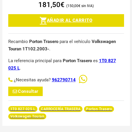
181,50
€
150,00
€
AÑADIR AL CARRITO
Recambio
Porton Trasero
para el vehículo
Volkswagen
Touran 1T102.2003-
.
La referencia principal para
Porton Trasero
es
1T0 827
025 L
.
¿Necesitas ayuda?
962790714
Consultar
1T0 827 025 L
CARROCERÍA TRASERA
Porton Trasero
Volkswagen Touran