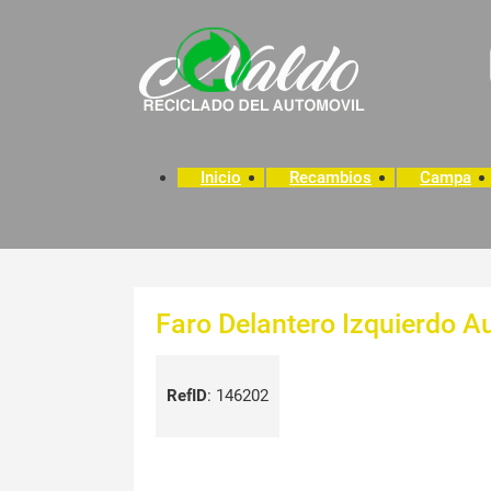
Inicio
Recambios
Campa
Faro Delantero Izquierdo A
RefID
:
146202