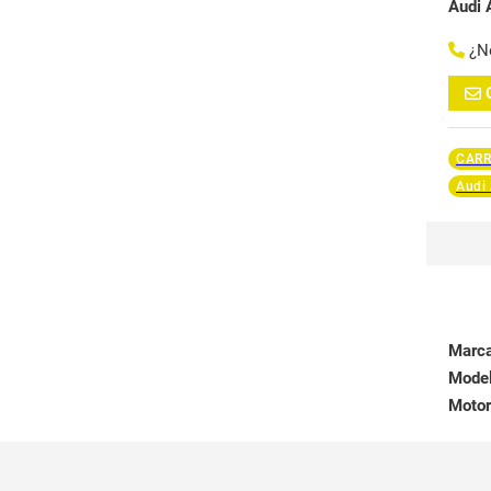
Audi 
¿N
CARR
Audi
Marc
Mode
Motor