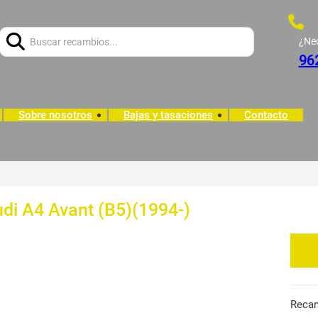
Buscar:
¿Ne
96
Sobre nosotros
Bajas y tasaciones
Contacto
udi A4 Avant (B5)(1994-)
Reca