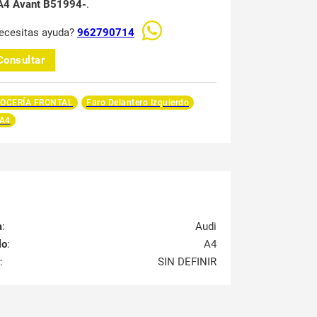
A4 Avant B51994-
.
ecesitas ayuda?
962790714
Consultar
OCERÍA FRONTAL
Faro Delantero Izquierdo
 A4
a
:
Audi
lo
:
A4
:
SIN DEFINIR