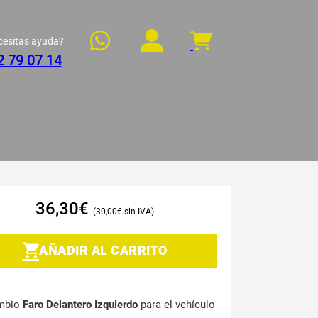
cesitas ayuda?
2 79 07 14
36,30
€
30,00
€
AÑADIR AL CARRITO
mbio
Faro Delantero Izquierdo
para el vehículo