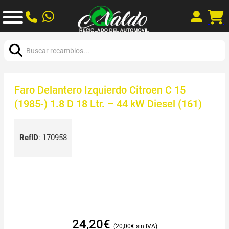
Buscar:
Faro Delantero Izquierdo Citroen C 15
(1985-) 1.8 D 18 Ltr. – 44 kW Diesel (161)
RefID
:
170958
24,20
€
20,00
€