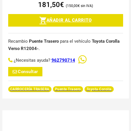
181,50
€
150,00
€
AÑADIR AL CARRITO
Recambio
Puente Trasero
para el vehículo
Toyota Corolla
Verso R12004-
.
¿Necesitas ayuda?
962790714
Consultar
CARROCERÍA TRASERA
Puente Trasero
Toyota Corolla