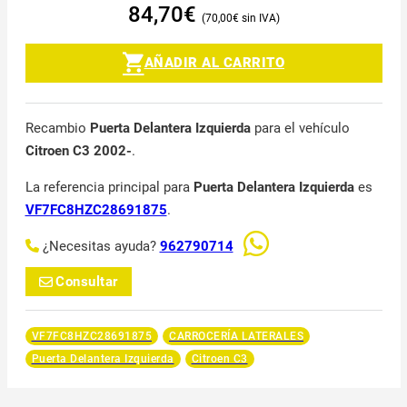
84,70
€
70,00
€
AÑADIR AL CARRITO
Recambio
Puerta Delantera Izquierda
para el vehículo
Citroen C3 2002-
.
La referencia principal para
Puerta Delantera Izquierda
es
VF7FC8HZC28691875
.
¿Necesitas ayuda?
962790714
Consultar
VF7FC8HZC28691875
CARROCERÍA LATERALES
Puerta Delantera Izquierda
Citroen C3