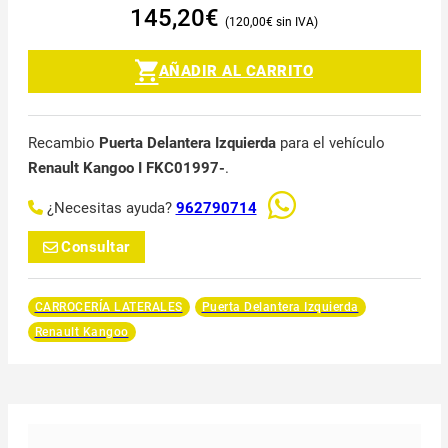
145,20
€
120,00
€
AÑADIR AL CARRITO
Recambio
Puerta Delantera Izquierda
para el vehículo
Renault Kangoo I FKC01997-
.
¿Necesitas ayuda?
962790714
Consultar
CARROCERÍA LATERALES
Puerta Delantera Izquierda
Renault Kangoo