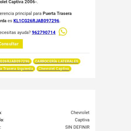
olet Captiva 2006-
.
ferencia principal para
Puerta Trasera
erda
es
KL1CG26RJAB097296
.
ecesitas ayuda?
962790714
Consultar
G26RJAB097296
CARROCERÍA LATERALES
a Trasera Izquierda
Chevrolet Captiva
a
:
Chevrolet
lo
:
Captiva
:
SIN DEFINIR