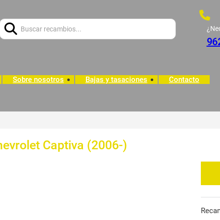
Buscar:
¿Ne
96
Sobre nosotros
Bajas y tasaciones
Contacto
evrolet Captiva (2006-)
Reca