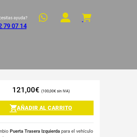
cesitas ayuda?
2 79 07 14
121,00
€
100,00
€
AÑADIR AL CARRITO
mbio
Puerta Trasera Izquierda
para el vehículo