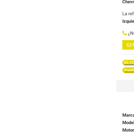
Chevr
La re
Izqui
¿N
KL1C
Puert
Marc
Mode
Motor