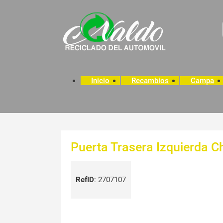
Inicio
Recambios
Campa
Puerta Trasera Izquierda Ch
RefID
:
2707107