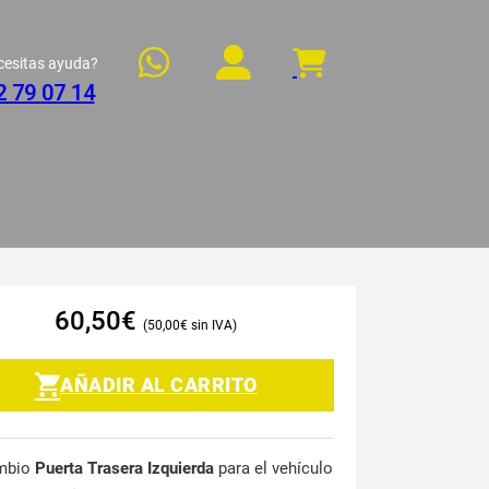
cesitas ayuda?
2 79 07 14
60,50
€
50,00
€
AÑADIR AL CARRITO
mbio
Puerta Trasera Izquierda
para el vehículo