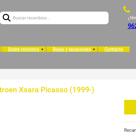
Buscar:
¿Ne
96
Sobre nosotros
Bajas y tasaciones
Contacto
itroen Xsara Picasso (1999-)
Reca