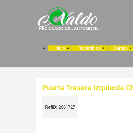
Inicio
Recambios
Campa
Puerta Trasera Izquierda C
RefID
:
2661727