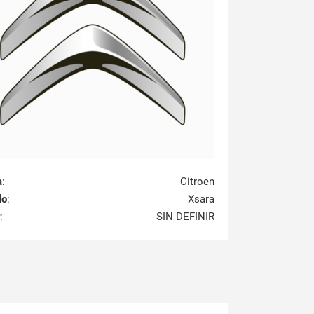
a
:
Citroen
lo
:
Xsara
:
SIN DEFINIR