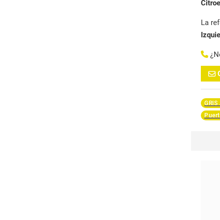
Citro
La re
Izqui
¿N
GRIS
Puert