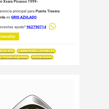
en Xsara Picasso 1999-
.
ferencia principal para
Puerta Trasera
erda
es
GRIS AZULADO
.
ecesitas ayuda?
962790714
Consultar
 AZULADO
CARROCERÍA LATERALES
a Trasera Izquierda
Citroen Xsara