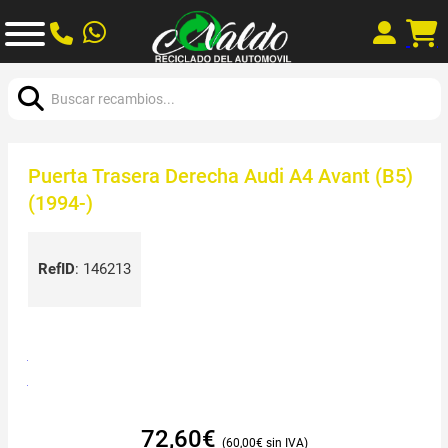
Buscar:
Puerta Trasera Derecha Audi A4 Avant (B5)
(1994-)
RefID
:
146213
72,60
€
60,00
€