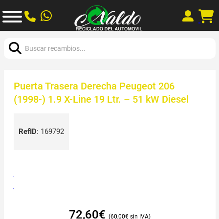
Buscar:
Puerta Trasera Derecha Peugeot 206
(1998-) 1.9 X-Line 19 Ltr. – 51 kW Diesel
RefID
:
169792
72,60
€
60,00
€