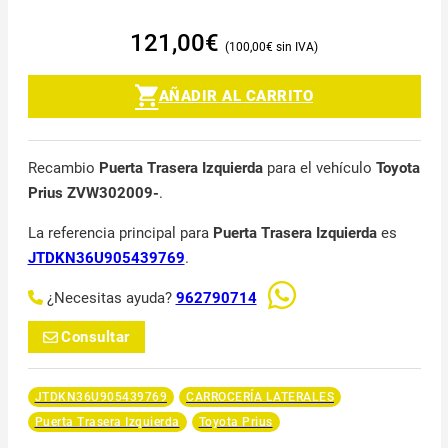
121,00
€
100,00
€
AÑADIR AL CARRITO
Recambio
Puerta Trasera Izquierda
para el vehículo
Toyota
Prius ZVW302009-
.
La referencia principal para
Puerta Trasera Izquierda
es
JTDKN36U905439769
.
¿Necesitas ayuda?
962790714
Consultar
JTDKN36U905439769
CARROCERÍA LATERALES
Puerta Trasera Izquierda
Toyota Prius