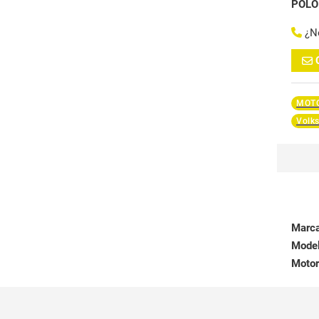
POLO
¿N
MOTO
Volk
Marc
Mode
Motor