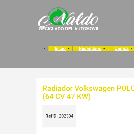
Inicio
Recambios
Campa
Radiador Volkswagen POLO
(64 CV 47 KW)
RefID
:
202394