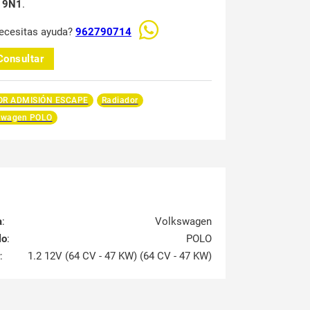
 9N1
.
ecesitas ayuda?
962790714
Consultar
R ADMISIÓN ESCAPE
Radiador
swagen POLO
a
:
Volkswagen
lo
:
POLO
:
1.2 12V (64 CV - 47 KW) (64 CV - 47 KW)