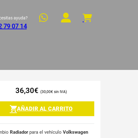
cesitas ayuda?
2 79 07 14
36,30
€
30,00
€
AÑADIR AL CARRITO
mbio
Radiador
para el vehículo
Volkswagen