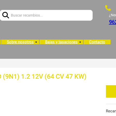
Buscar:
¿Ne
96
Sobre nosotros
Bajas y tasaciones
Contacto
 (9N1) 1.2 12V (64 CV 47 KW)
Reca