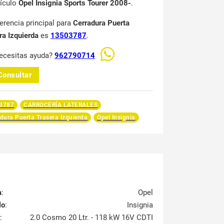
hículo
Opel Insignia Sports Tourer 2008-
.
ferencia principal para
Cerradura Puerta
ra Izquierda
es
13503787
.
ecesitas ayuda?
962790714
Consultar
3787
CARROCERÍA LATERALES
dura Puerta Trasera Izquierda
Opel Insignia
a
:
Opel
lo
:
Insignia
:
2.0 Cosmo 20 Ltr. - 118 kW 16V CDTI