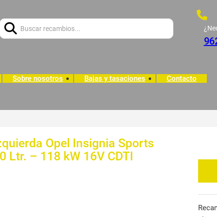
Buscar:
¿Ne
96
Sobre nosotros
Bajas y tasaciones
Contacto
zquierda Opel Insignia Sports
0 Ltr. – 118 kW 16V CDTI
Reca