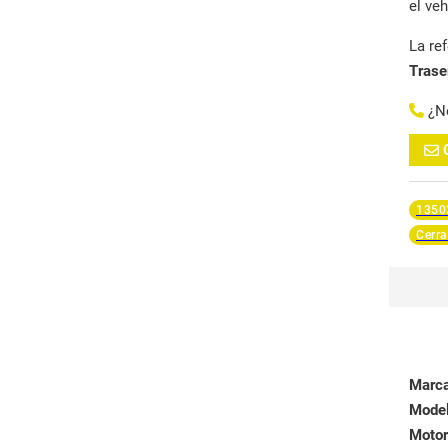
el ve
La re
Trase
¿N
1350
Cerra
Marc
Mode
Motor