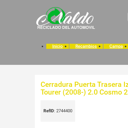
Inicio
Recambios
Campa
Cerradura Puerta Trasera I
Tourer (2008-) 2.0 Cosmo 2
RefID
:
2744400