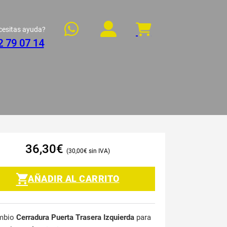
cesitas ayuda?
2 79 07 14
36,30
€
30,00
€
AÑADIR AL CARRITO
mbio
Cerradura Puerta Trasera Izquierda
para