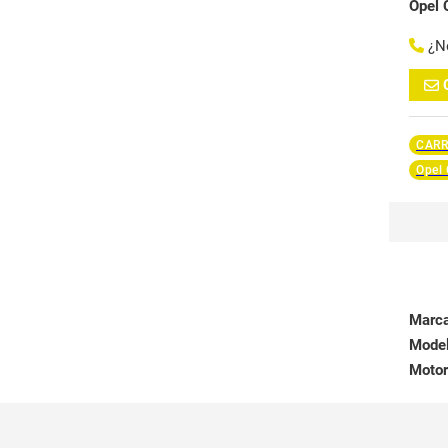
Opel 
¿N
CARR
Opel 
Marc
Mode
Motor