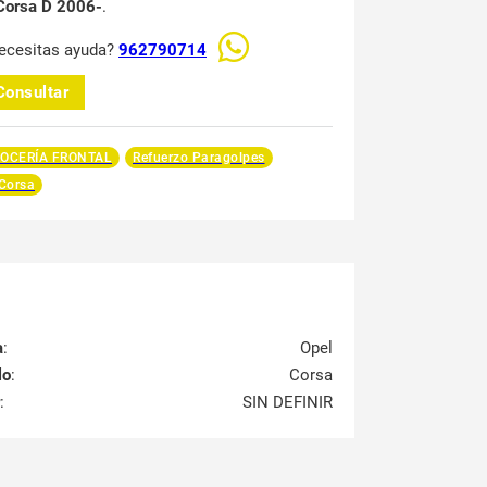
Corsa D 2006-
.
ecesitas ayuda?
962790714
Consultar
OCERÍA FRONTAL
Refuerzo Paragolpes
Corsa
a
:
Opel
lo
:
Corsa
:
SIN DEFINIR