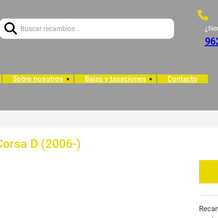
Buscar:
¿Ne
96
Sobre nosotros
Bajas y tasaciones
Contacto
Corsa D (2006-)
Reca