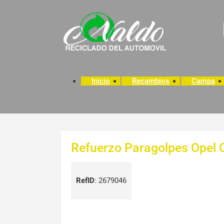
Inicio
Recambios
Campa
Refuerzo Paragolpes Opel 
RefID
:
2679046