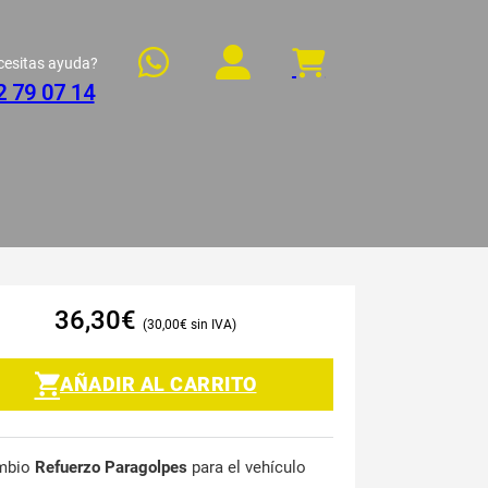
cesitas ayuda?
2 79 07 14
36,30
€
30,00
€
AÑADIR AL CARRITO
mbio
Refuerzo Paragolpes
para el vehículo